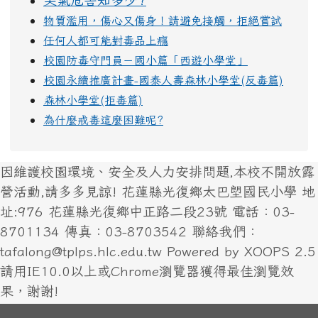
物質濫用，傷心又傷身！請避免接觸，拒絕嘗試
任何人都可能對毒品上癮
校園防毒守門員－國小篇「西遊小學堂」
校園永續推廣計畫-國泰人壽森林小學堂(反毒篇)
森林小學堂(拒毒篇)
為什麼戒毒這麼困難呢?
因維護校園環境、安全及人力安排問題,本校不開放露
營活動,請多多見諒! 花蓮縣光復鄉太巴塱國民小學 地
址:976 花蓮縣光復鄉中正路二段23號 電話：03-
8701134 傳真：03-8703542 聯絡我們：
tafalong@tplps.hlc.edu.tw Powered by XOOPS 2.5
請用IE10.0以上或Chrome瀏覽器獲得最佳瀏覽效
果，謝謝!