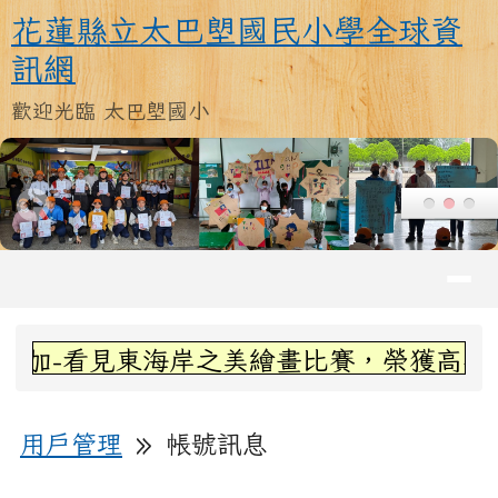
花蓮縣立太巴塱國民小學全球資訊
跳至主內容區
花蓮縣立太巴塱國民小學全球資
訊網
歡迎光臨 太巴塱國小
導覽列
頁尾區域
上中區域內容
加-看見東海岸之美繪畫比賽，榮獲高年級組
主內容區域
»
用戶管理
帳號訊息