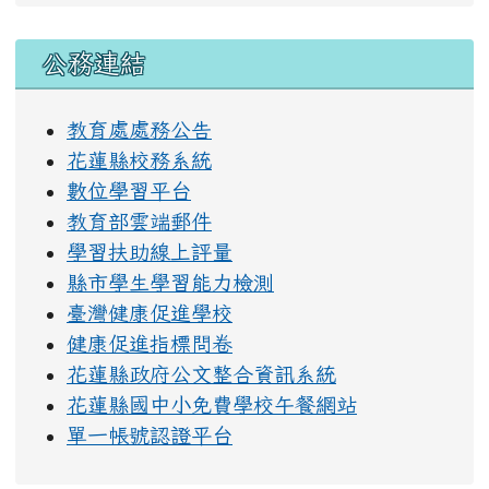
右邊區域內容
公務連結
教育處處務公告
花蓮縣校務系統
數位學習平台
教育部雲端郵件
學習扶助線上評量
縣市學生學習能力檢測
臺灣健康促進學校
健康促進指標問卷
花蓮縣政府公文整合資訊系統
花蓮縣國中小免費學校午餐網站
單一帳號認證平台