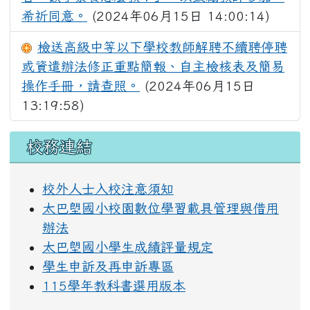
希祈同意。
(2024年06月15日 14:00:14)
檢送高級中等以下學校教師解聘不續聘停聘
或資遣辦法修正重點簡報、自主檢核表及簡易
操作手冊，請查照。
(2024年06月15日
13:19:58)
左邊區域內容
校務連結
校外人士入校注意須知
太巴塱國小校園數位學習載具管理與借用
辦法
太巴塱國小學生成績評量規定
學生申訴及再申訴專區
115學年教科書選用版本