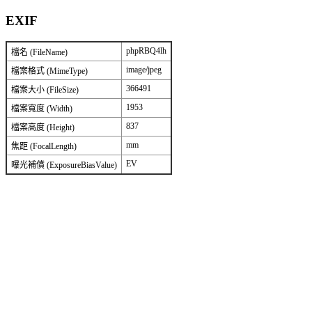
EXIF
phpRBQ4lh
檔名 (FileName)
image/jpeg
檔案格式 (MimeType)
366491
檔案大小 (FileSize)
1953
檔案寬度 (Width)
837
檔案高度 (Height)
mm
焦距 (FocalLength)
EV
曝光補償 (ExposureBiasValue)