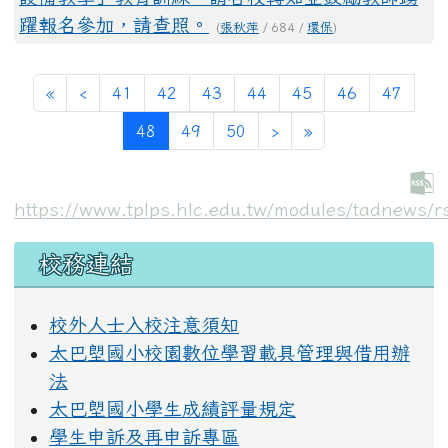
躍報名參加，請查照。
(
張秋萍
/ 684 /
環保
)
第一頁
上一頁
«
‹
41
42
43
44
45
46
47
(目前頁次)
下一頁
最後頁
48
49
50
›
»
https://www.tplps.hlc.edu.tw/modules/tadnews/r
左邊區域內容
校務連結
校外人士入校注意須知
太巴塱國小校園數位學習載具管理與借用辦
法
太巴塱國小學生成績評量規定
學生申訴及再申訴專區