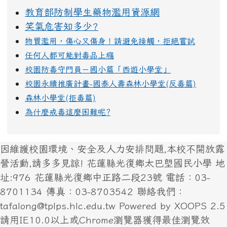
教育部防制學生藥物濫用資源網
笑氣危害知多少?
物質濫用，傷心又傷身！請避免接觸，拒絕嘗試
任何人都可能對毒品上癮
校園防毒守門員－國小篇「西遊小學堂」
校園永續推廣計畫-國泰人壽森林小學堂(反毒篇)
森林小學堂(拒毒篇)
為什麼戒毒這麼困難呢?
因維護校園環境、安全及人力安排問題,本校不開放露
營活動,請多多見諒! 花蓮縣光復鄉太巴塱國民小學 地
址:976 花蓮縣光復鄉中正路二段23號 電話：03-
8701134 傳真：03-8703542 聯絡我們：
tafalong@tplps.hlc.edu.tw Powered by XOOPS 2.5
請用IE10.0以上或Chrome瀏覽器獲得最佳瀏覽效