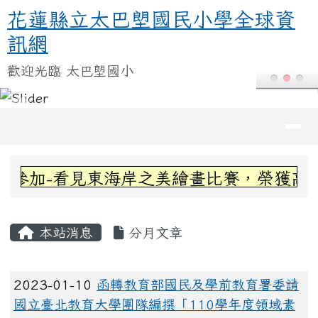
花蓮縣立太巴塱國民小學全球資訊
跳至主內容區
花蓮縣立太巴塱國民小學全球資
訊網
歡迎光臨 太巴塱國小
導覽列
頁尾區域
上中區域內容
參加-看見東海岸之美繪畫比賽，榮獲高年級
主內容區域
本站消息
分月文章
文章列表
2023-01-10
函轉教育部國民及學前教育署委請
國立臺北教育大學團隊編撰「110學年度領域素