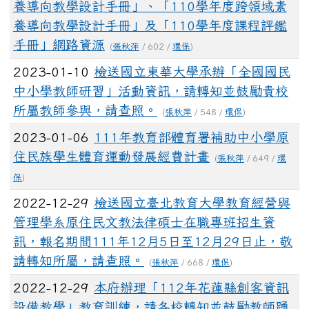
養導向教學設計手冊」、「110學年度跨領域素
養導向教學設計手冊」及「110學年度課程評鑑
手冊」網路資源
(
張秋萍
/ 602 /
環保
)
2023-01-10
檢送國立東華大學承辦「全國國民
中小學教師研習」活動資訊，請轉知並鼓勵貴校
所屬教師參與，請查照。
(
張秋萍
/ 548 /
環保
)
2023-01-06
111年教育部體育署補助中小學原
住民族學生體育運動發展經費計畫
(
張秋萍
/ 649 /
環
保
)
2022-12-29
檢送國立臺北教育大學教育經營與
管理學系原住民文教法律碩士在職專班招生資
訊，報名期間111年12月5日至12月29日止，敬
請轉知所屬，請查照。
(
張秋萍
/ 668 /
環保
)
2022-12-29
本府辦理「112年花蓮縣創客資訊
設備教學」教育訓練，請各校轉知並鼓勵教師踴