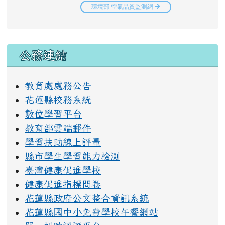
右邊區域內容
公務連結
教育處處務公告
花蓮縣校務系統
數位學習平台
教育部雲端郵件
學習扶助線上評量
縣市學生學習能力檢測
臺灣健康促進學校
健康促進指標問卷
花蓮縣政府公文整合資訊系統
花蓮縣國中小免費學校午餐網站