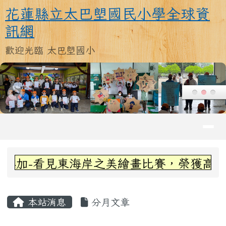
花蓮縣立太巴塱國民小學全球資訊
跳至主內容區
花蓮縣立太巴塱國民小學全球資
訊網
歡迎光臨 太巴塱國小
導覽列
頁尾區域
上中區域內容
參加-看見東海岸之美繪畫比賽，榮獲高年
主內容區域
本站消息
分月文章