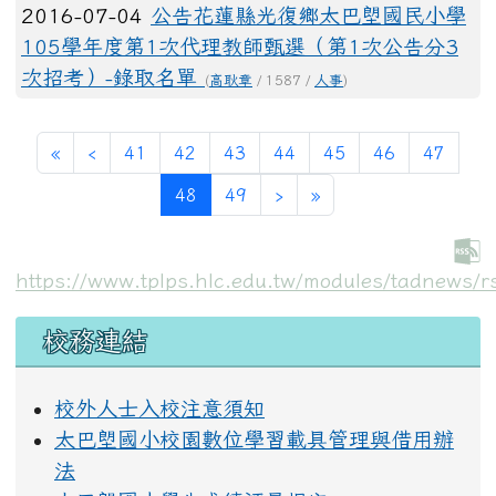
2016-07-04
公告花蓮縣光復鄉太巴塱國民小學
105學年度第1次代理教師甄選（第1次公告分3
次招考）-錄取名單
(
高耿章
/ 1587 /
人事
)
第一頁
上一頁
«
‹
41
42
43
44
45
46
47
(目前頁次)
下一頁
最後頁
48
49
›
»
https://www.tplps.hlc.edu.tw/modules/tadnews/r
左邊區域內容
校務連結
校外人士入校注意須知
太巴塱國小校園數位學習載具管理與借用辦
法