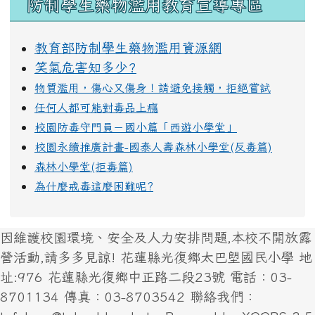
防制學生藥物濫用教育宣導專區
教育部防制學生藥物濫用資源網
笑氣危害知多少?
物質濫用，傷心又傷身！請避免接觸，拒絕嘗試
任何人都可能對毒品上癮
校園防毒守門員－國小篇「西遊小學堂」
校園永續推廣計畫-國泰人壽森林小學堂(反毒篇)
森林小學堂(拒毒篇)
為什麼戒毒這麼困難呢?
因維護校園環境、安全及人力安排問題,本校不開放露
營活動,請多多見諒! 花蓮縣光復鄉太巴塱國民小學 地
址:976 花蓮縣光復鄉中正路二段23號 電話：03-
8701134 傳真：03-8703542 聯絡我們：