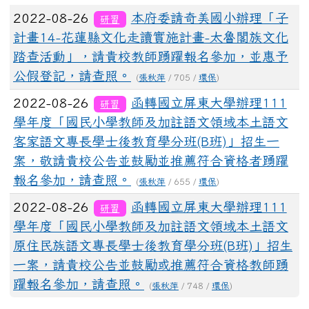
文章列表
2022-08-26
本府委請奇美國小辦理「子
研習
計畫14-花蓮縣文化走讀實施計畫-太魯閣族文化
踏查活動」，請貴校教師踴躍報名參加，並惠予
公假登記，請查照。
(
張秋萍
/ 705 /
環保
)
2022-08-26
函轉國立屏東大學辦理111
研習
學年度「國民小學教師及加註語文領域本土語文
客家語文專長學士後教育學分班(B班)」招生一
案，敬請貴校公告並鼓勵並推薦符合資格者踴躍
報名參加，請查照。
(
張秋萍
/ 655 /
環保
)
2022-08-26
函轉國立屏東大學辦理111
研習
學年度「國民小學教師及加註語文領域本土語文
原住民族語文專長學士後教育學分班(B班)」招生
一案，請貴校公告並鼓勵或推薦符合資格教師踴
躍報名參加，請查照。
(
張秋萍
/ 748 /
環保
)