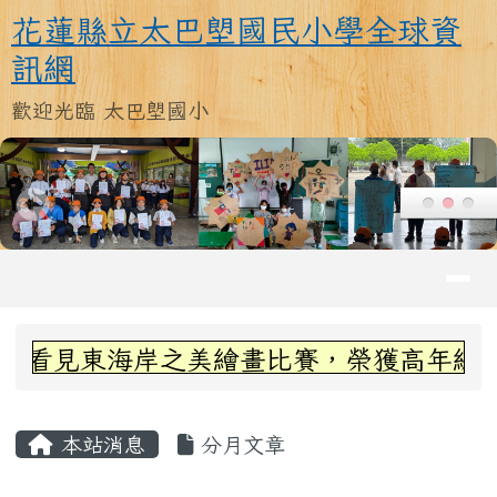
花蓮縣立太巴塱國民小學全球資訊
跳至主內容區
花蓮縣立太巴塱國民小學全球資
訊網
歡迎光臨 太巴塱國小
導覽列
頁尾區域
上中區域內容
看見東海岸之美繪畫比賽，榮獲高年級組第三
主內容區域
本站消息
分月文章