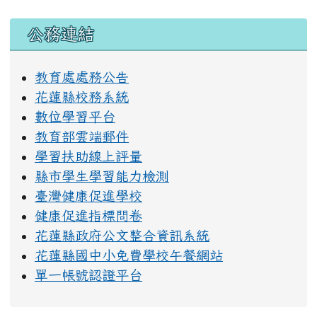
右邊區域內容
公務連結
教育處處務公告
花蓮縣校務系統
數位學習平台
教育部雲端郵件
學習扶助線上評量
縣市學生學習能力檢測
臺灣健康促進學校
健康促進指標問卷
花蓮縣政府公文整合資訊系統
花蓮縣國中小免費學校午餐網站
單一帳號認證平台