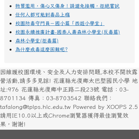
物質濫用，傷心又傷身！請避免接觸，拒絕嘗試
任何人都可能對毒品上癮
校園防毒守門員－國小篇「西遊小學堂」
校園永續推廣計畫-國泰人壽森林小學堂(反毒篇)
森林小學堂(拒毒篇)
為什麼戒毒這麼困難呢?
因維護校園環境、安全及人力安排問題,本校不開放露
營活動,請多多見諒! 花蓮縣光復鄉太巴塱國民小學 地
址:976 花蓮縣光復鄉中正路二段23號 電話：03-
8701134 傳真：03-8703542 聯絡我們：
tafalong@tplps.hlc.edu.tw Powered by XOOPS 2.5
請用IE10.0以上或Chrome瀏覽器獲得最佳瀏覽效
果，謝謝!