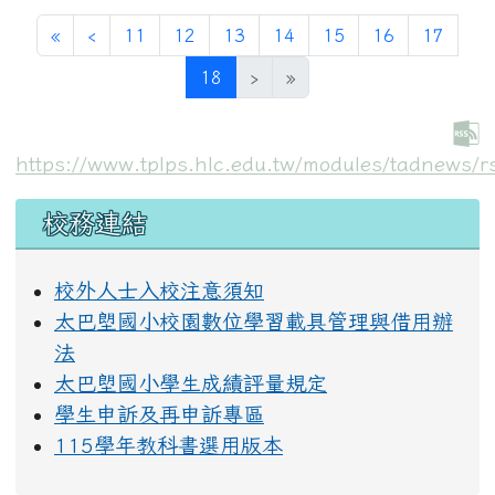
第一頁
上一頁
«
‹
11
12
13
14
15
16
17
(目前頁次)
18
›
»
https://www.tplps.hlc.edu.tw/modules/tadnews/r
左邊區域內容
校務連結
校外人士入校注意須知
太巴塱國小校園數位學習載具管理與借用辦
法
太巴塱國小學生成績評量規定
學生申訴及再申訴專區
115學年教科書選用版本