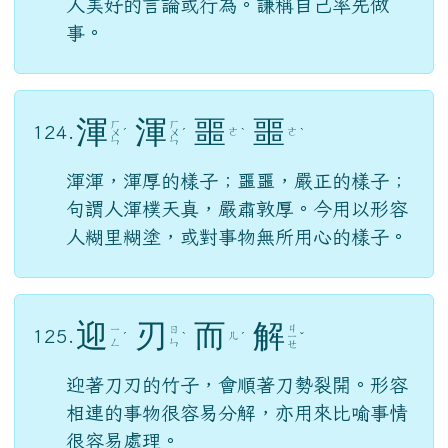
拋
磚
引
玉
ㄓ
ㄆ
ㄧ
123.
ㄩ
ㄨ
ˇ
ˋ
ㄠ
ㄣ
ㄢ
比喻先以自己粗陋的見解或行動來引發別
人美好的言論或行為。謙稱自己率先做
事。
渾
渾
噩
噩
ㄏ
ㄏ
124.
ㄜ
ㄜ
ㄨ
ˊ
ㄨ
ˊ
ˋ
ˋ
ㄣ
ㄣ
渾渾，渾厚的樣子；噩噩，嚴正的樣子；
句謂人渾樸天真，嚴肅敦厚。今用以形容
人糊里糊塗，或對事物無所用心的樣子。
ㄐ
ㄧ
ㄖ