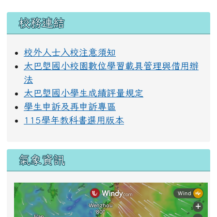
第一頁
上一頁
(目前頁次)
«
‹
1
2
3
4
5
6
7
8
9
下一頁
最後頁
10
›
»
左邊區域內容
校務連結
校外人士入校注意須知
太巴塱國小校園數位學習載具管理與借用辦
法
太巴塱國小學生成績評量規定
學生申訴及再申訴專區
115學年教科書選用版本
氣象資訊