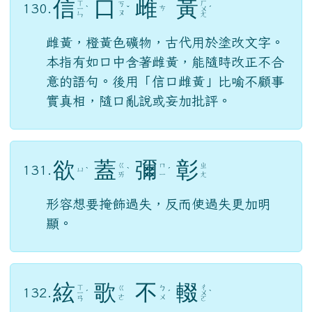
等，重複其事，全無創建發明。「屋下架
屋」、「床上施床」亦同。
信
口
雌
黃
ㄒ
ㄏ
ㄎ
130.
ㄘ
ㄧ
ˋ
ˇ
ㄨ
ˊ
ㄡ
ㄣ
ㄤ
雌黃，橙黃色礦物，古代用於塗改文字。
本指有如口中含著雌黃，能隨時改正不合
意的語句。後用「信口雌黃」比喻不顧事
實真相，隨口亂說或妄加批評。
欲
蓋
彌
彰
ㄍ
ㄇ
ㄓ
131.
ㄩ
ˋ
ˋ
ˊ
ㄞ
ㄧ
ㄤ
形容想要掩飾過失，反而使過失更加明
顯。