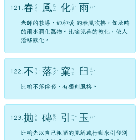
搜尋
搜尋：
春
風
化
雨
ㄔ
ㄏ
ㄈ
121.
ㄩ
ㄨ
ㄨ
ˋ
ˇ
ㄥ
ㄣ
ㄚ
老師的教導，如和暖 的春風吹拂，如及時
的雨水潤化萬物。比喻完善的教化，使人
潛移默化。
不
落
窠
臼
ㄌ
ㄐ
ㄅ
ㄎ
122.
ˋ
ㄨ
ˋ
ㄧ
ˋ
ㄨ
ㄜ
ㄛ
ㄡ
比喻不落俗套，有獨創風格。