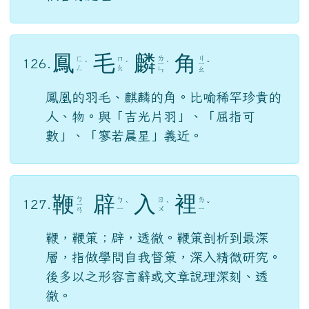
迎
刃
而
解
125.
ㄦ
ˊ
ˋ
ˊ
ㄧ
ˇ
ㄥ
ㄣ
ㄝ
迎著刀刃的竹子，會順著刀勢裂開。形容
相連的事物很容易分解，亦用來比喻事情
很容易處理。
鳳
毛
麟
角
ㄌ
ㄐ
ㄈ
ㄇ
126.
ˋ
ˊ
ㄧ
ˊ
ㄧ
ˇ
ㄥ
ㄠ
ㄣ
ㄠ
鳳凰的羽毛、麒麟的角。比喻稀罕珍貴的
人、物。與「吉光片羽」、「屈指可
數」、「寥若晨星」義近。
鞭
辟
入
裡
ㄅ
ㄅ
ㄖ
ㄌ
127.
ㄧ
ˋ
ˋ
ˇ
ㄧ
ㄨ
ㄧ
ㄢ