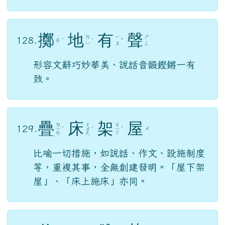
鞭，鞭策；辟，透徹。鞭策剖析到最深
層，指做學問自我督策，深入精微研究。
後多以之形容言辭或文章說理深刻、透
徹。
擲
地
有
聲
ㄉ
ㄧ
ㄕ
128.
ㄓ
ˊ
ˋ
ˇ
ㄧ
ㄡ
ㄥ
形容文辭巧妙華美、說話音韻鏗鏘一有
致。
疊
床
架
屋
ㄉ
ㄔ
ㄐ
129.
ㄨ
ㄧ
ˊ
ㄨ
ˊ
ㄧ
ˋ
ㄝ
ㄤ
ㄚ
比喻一切措施，如說話、作文、設施制度