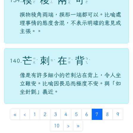
世的熱誠，為了眾人奔波勞苦。
模
稜
兩
可
ㄌ
ㄇ
ㄌ
ㄎ
139.
ˊ
ˊ
ㄧ
ˇ
ˇ
ㄛ
ㄥ
ㄜ
ㄤ
摸物稜角兩端，摸那一端都可以。比喻處
理事情的態度含混，不表示明確的意見或
主張。。
芒
刺
在
背
ㄇ
ㄗ
ㄅ
140.
ㄘ
ˊ
ˋ
ˋ
ˋ
ㄤ
ㄞ
ㄟ
像是有許多細小的芒刺沾在背上，令人坐
立難安。比喻因畏忌而極度不安。與「如
坐針氈」義近。