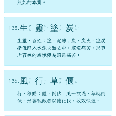
黔
驢
技
窮
ㄑ
ㄑ
ㄌ
ㄐ
134.
ㄧ
ˊ
ˊ
ˋ
ㄩ
ˊ
ㄩ
ㄧ
ㄢ
ㄥ
比喻人拙劣的技能已經使完，而終至露出
無能的本質。
生
靈
塗
炭
ㄌ
ㄕ
ㄊ
ㄊ
135.
ㄧ
ˊ
ˊ
ˋ
ㄥ
ㄨ
ㄢ
ㄥ
生靈，百姓；塗，泥濘；炭，炭火。塗炭
指像陷入水深火熱之中，處境痛苦。形容
老百姓的處境極為艱難痛苦。
風
行
草
偃
ㄒ
ㄈ
ㄘ
ㄧ
136.
ㄧ
ˊ
ˇ
ˇ
ㄥ
ㄠ
ㄢ
ㄥ