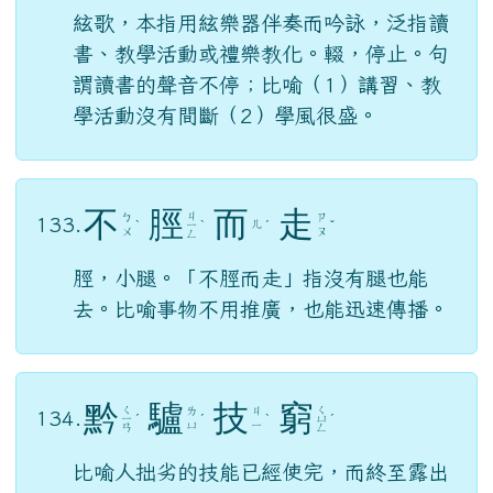
絃
歌
不
輟
ㄒ
ㄔ
ㄍ
ㄅ
132.
ㄧ
ˊ
ˊ
ㄨ
ˋ
ㄜ
ㄨ
ㄢ
ㄛ
絃歌，本指用絃樂器伴奏而吟詠，泛指讀
書、教學活動或禮樂教化。輟，停止。句
謂讀書的聲音不停；比喻（1）講習、教
學活動沒有間斷（2）學風很盛。
不
脛
而
走
ㄐ
ㄅ
ㄗ
133.
ㄦ
ˋ
ㄧ
ˋ
ˊ
ˇ
ㄨ
ㄡ
ㄥ
脛，小腿。「不脛而走」指沒有腿也能
去。比喻事物不用推廣，也能迅速傳播。