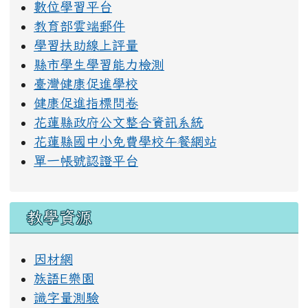
右邊區域內容
公務連結
教育處處務公告
花蓮縣校務系統
數位學習平台
教育部雲端郵件
學習扶助線上評量
縣市學生學習能力檢測
臺灣健康促進學校
健康促進指標問卷
花蓮縣政府公文整合資訊系統
花蓮縣國中小免費學校午餐網站
單一帳號認證平台
教學資源