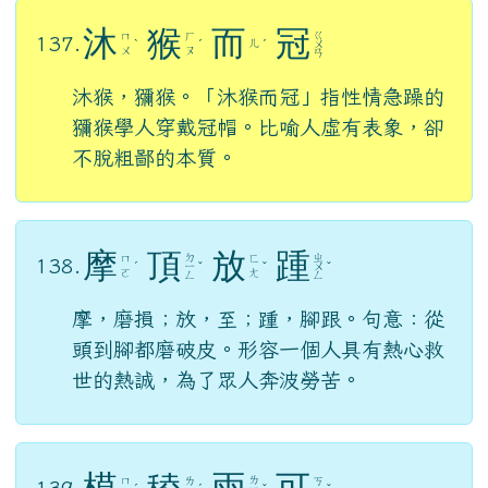
行，移動；偃，倒伏；風一吹過，草就倒
伏。形容執政者以德化民，收效快速。
沐
猴
而
冠
ㄍ
ㄇ
ㄏ
137.
ㄦ
ˋ
ˊ
ˊ
ㄨ
ㄨ
ㄡ
ㄢ
沐猴，獼猴。「沐猴而冠」指性情急躁的
獼猴學人穿戴冠帽。比喻人虛有表象，卻
不脫粗鄙的本質。
摩
頂
放
踵
ㄉ
ㄓ
ㄇ
ㄈ
138.
ˊ
ㄧ
ˇ
ˇ
ㄨ
ˇ
ㄛ
ㄤ
ㄥ
ㄥ
摩，磨損；放，至；踵，腳跟。句意：從
頭到腳都磨破皮。形容一個人具有熱心救