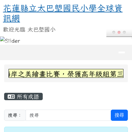
導覽列
頁尾區域
上中區域內容
海岸之美繪畫比賽，榮獲高年級組第三名~感
主內容區域
所有成語