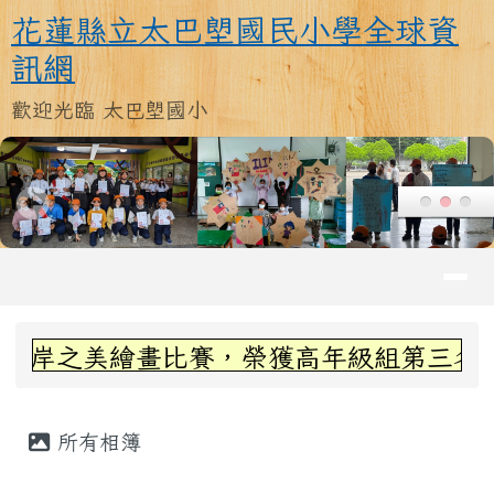
花蓮縣立太巴塱國民小學全球資訊
跳至主內容區
花蓮縣立太巴塱國民小學全球資
訊網
歡迎光臨 太巴塱國小
導覽列
頁尾區域
上中區域內容
畫比賽，榮獲高年級組第三名~感謝丞左老師
主內容區域
所有相簿