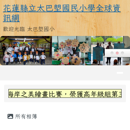
花蓮縣立太巴塱國民小學全球資訊
跳至主內容區
花蓮縣立太巴塱國民小學全球資
訊網
歡迎光臨 太巴塱國小
導覽列
頁尾區域
上中區域內容
岸之美繪畫比賽，榮獲高年級組第三名~感
主內容區域
所有相簿