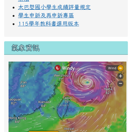
左邊區域內容
校務連結
校外人士入校注意須知
太巴塱國小校園數位學習載具管理與借用
辦法
太巴塱國小學生成績評量規定
學生申訴及再申訴專區
115學年教科書選用版本