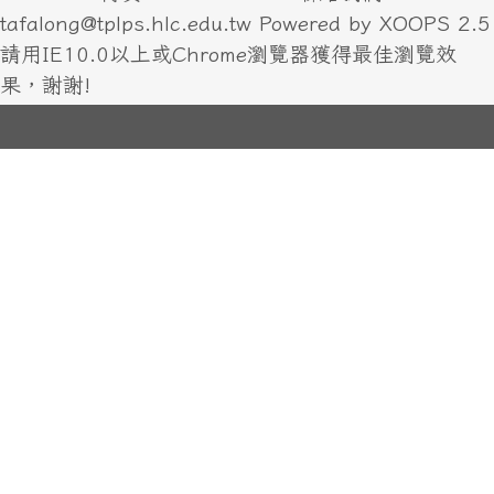
任何人都可能對毒品上癮
校園防毒守門員－國小篇「西遊小學堂」
校園永續推廣計畫-國泰人壽森林小學堂(反毒篇)
森林小學堂(拒毒篇)
為什麼戒毒這麼困難呢?
因維護校園環境、安全及人力安排問題,本校不開放露
營活動,請多多見諒! 花蓮縣光復鄉太巴塱國民小學 地
址:976 花蓮縣光復鄉中正路二段23號 電話：03-
8701134 傳真：03-8703542 聯絡我們：
tafalong@tplps.hlc.edu.tw Powered by XOOPS 2.5
請用IE10.0以上或Chrome瀏覽器獲得最佳瀏覽效
果，謝謝!