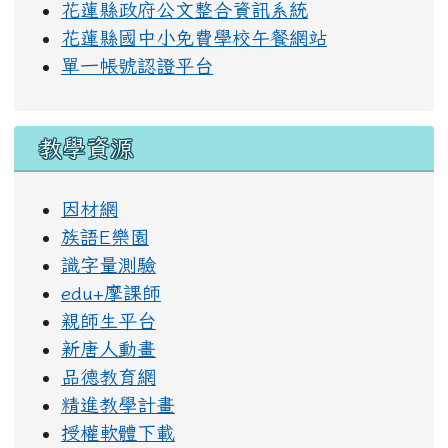
右邊區域內容
公務連結
教育處處務公告
花蓮縣校務系統
數位學習平台
教育部雲端郵件
學習扶助線上評量
縣市學生學習能力檢測
臺灣健康促進學校
健康促進指標問卷
花蓮縣政府公文整合資訊系統
花蓮縣國中小免費學校午餐網站
單一帳號認證平台
教學資源