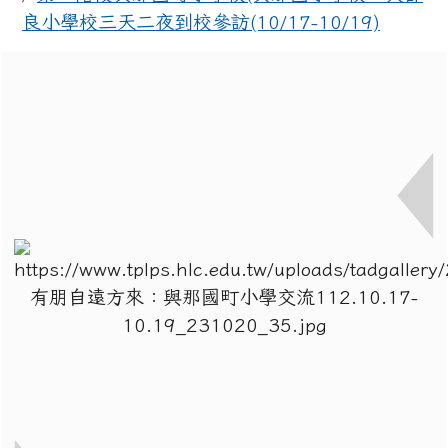
導覽列
頁尾區域
上中區域內容
岸之美繪畫比賽，榮獲高年級組第三名~感
主內容區域
所有相簿
回首頁
112學年國際交流--第一階段與那國線上相見歡
第二階段與那國町小學校(與那國小學校、久部
良小學校三天二夜到校參訪(10/17-10/19)