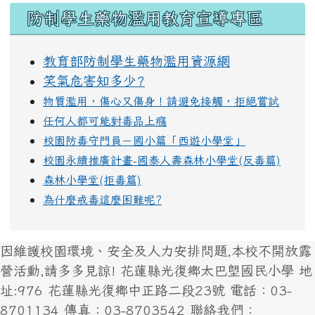
防制學生藥物濫用教育宣導專區
教育部防制學生藥物濫用資源網
笑氣危害知多少?
物質濫用，傷心又傷身！請避免接觸，拒絕嘗試
任何人都可能對毒品上癮
校園防毒守門員－國小篇「西遊小學堂」
校園永續推廣計畫-國泰人壽森林小學堂(反毒篇)
森林小學堂(拒毒篇)
為什麼戒毒這麼困難呢?
因維護校園環境、安全及人力安排問題,本校不開放露
營活動,請多多見諒! 花蓮縣光復鄉太巴塱國民小學 地
址:976 花蓮縣光復鄉中正路二段23號 電話：03-
8701134 傳真：03-8703542 聯絡我們：