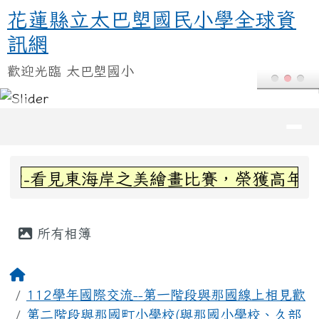
花蓮縣立太巴塱國民小學全球資訊
跳至主內容區
花蓮縣立太巴塱國民小學全球資
訊網
歡迎光臨 太巴塱國小
導覽列
頁尾區域
上中區域內容
-看見東海岸之美繪畫比賽，榮獲高年級組第
主內容區域
所有相簿
回首頁
112學年國際交流--第一階段與那國線上相見歡
第二階段與那國町小學校(與那國小學校、久部