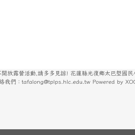
放露營活動,請多多見諒! 花蓮縣光復鄉太巴塱國民小學
們：tafalong@tplps.hlc.edu.tw Powered by