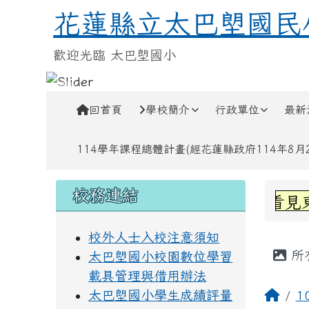
跳至主內容區
花蓮縣立太巴塱國民小學
花蓮縣立太巴塱國民
歡迎光臨 太巴塱國小
導覽列
回首頁
學校簡介
行政單位
最新
114學年課程總體計畫(經花蓮縣政府114年8月28
頁尾區域
左邊區域內容
上中
校務連結
賀!六甲林凱萱參加-看見東
校外人士入校注意須知
主內
所
太巴塱國小校園數位學習
載具管理與借用辦法
回首
太巴塱國小學生成績評量
1