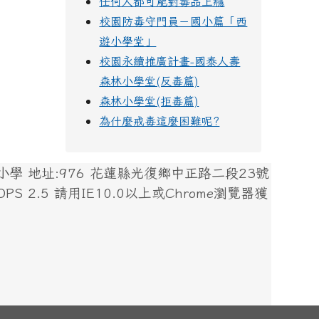
任何人都可能對毒品上癮
校園防毒守門員－國小篇「西
遊小學堂」
校園永續推廣計畫-國泰人壽
森林小學堂(反毒篇)
森林小學堂(拒毒篇)
為什麼戒毒這麼困難呢?
 地址:976 花蓮縣光復鄉中正路二段23號
 XOOPS 2.5 請用IE10.0以上或Chrome瀏覽器獲