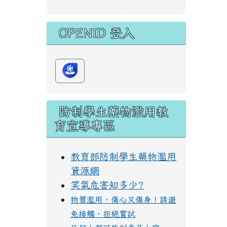
OPENID 登入
防制學生藥物濫用教
育宣導專區
教育部防制學生藥物濫用
資源網
笑氣危害知多少?
物質濫用，傷心又傷身！請避
免接觸，拒絕嘗試