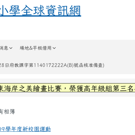
全球資訊網
小學全球資訊網
消息
場地&平板借用
日府教課字第1140172222A(B)號函核准備查)
區域內容
海岸之美繪畫比賽，榮獲高年級組第三名~感
容區域
有相簿
頁
09學年度新校園運動