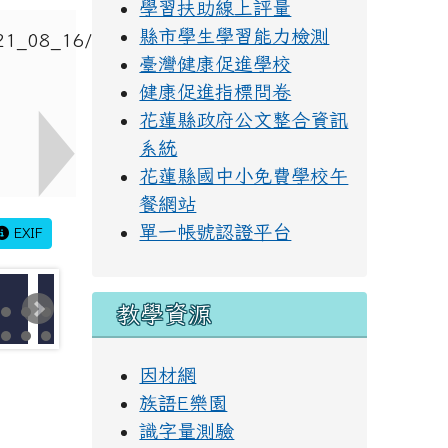
學習扶助線上評量
縣市學生學習能力檢測
臺灣健康促進學校
健康促進指標問卷
花蓮縣政府公文整合資訊
系統
花蓮縣國中小免費學校午
餐網站
單一帳號認證平台
EXIF
教學資源
因材網
族語E樂園
識字量測驗