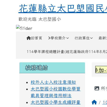
跳至主內容區
花蓮縣立太巴塱國民小學
花蓮縣立太巴塱國民
歡迎光臨 太巴塱國小
導覽列
回首頁
學校簡介
行政單位
最新
114學年課程總體計畫(經花蓮縣政府114年8月28
頁尾區域
左邊區域內容
上中
校務連結
賀!六甲林凱萱參加-看
校外人士入校注意須知
主內
所
太巴塱國小校園數位學習
載具管理與借用辦法
回首
太巴塱國小學生成績評量
1