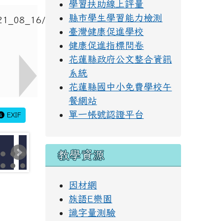
學習扶助線上評量
縣市學生學習能力檢測
臺灣健康促進學校
健康促進指標問卷
花蓮縣政府公文整合資訊
系統
花蓮縣國中小免費學校午
餐網站
單一帳號認證平台
EXIF
教學資源
因材網
族語E樂園
識字量測驗