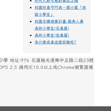
任何人都可能對毒品上癮
校園防毒守門員－國小篇「西
遊小學堂」
校園永續推廣計畫-國泰人壽
森林小學堂(反毒篇)
森林小學堂(拒毒篇)
為什麼戒毒這麼困難呢?
 地址:976 花蓮縣光復鄉中正路二段23號
 XOOPS 2.5 請用IE10.0以上或Chrome瀏覽器獲