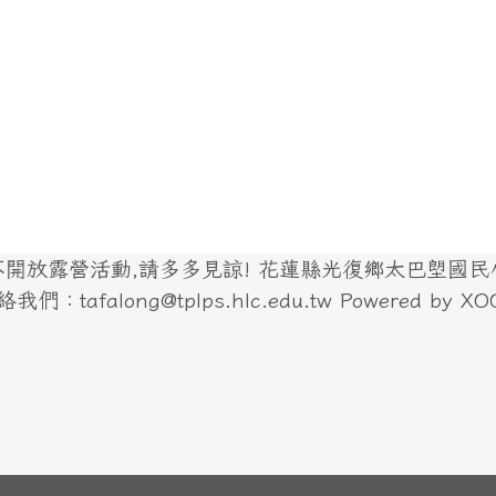
放露營活動,請多多見諒! 花蓮縣光復鄉太巴塱國民小學
們：tafalong@tplps.hlc.edu.tw Powered by