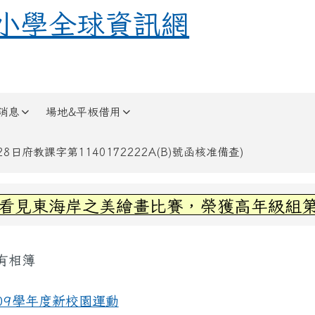
全球資訊網
小學全球資訊網
消息
場地&平板借用
日府教課字第1140172222A(B)號函核准備查)
區域內容
見東海岸之美繪畫比賽，榮獲高年級組第三
容區域
有相簿
頁
09學年度新校園運動