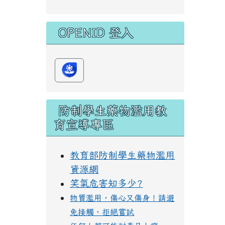
OPENID 登入
防制學生藥物濫用教
育宣導專區
教育部防制學生藥物濫用
資源網
笑氣危害知多少?
物質濫用，傷心又傷身！請避
免接觸，拒絕嘗試