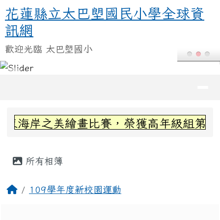
花蓮縣立太巴塱國民小學全球資訊
跳至主內容區
花蓮縣立太巴塱國民小學全球資
訊網
歡迎光臨 太巴塱國小
導覽列
頁尾區域
上中區域內容
東海岸之美繪畫比賽，榮獲高年級組第三名~
主內容區域
所有相簿
回首頁
109學年度新校園運動