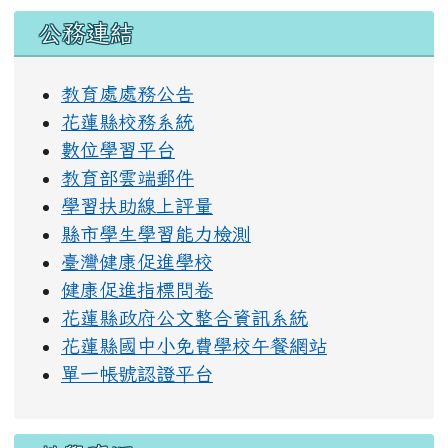
右邊區域內容
公務連結
教育處處務公告
花蓮縣校務系統
數位學習平台
教育部雲端郵件
學習扶助線上評量
縣市學生學習能力檢測
臺灣健康促進學校
健康促進指標問卷
花蓮縣政府公文整合資訊系統
花蓮縣國中小免費學校午餐網站
單一帳號認證平台