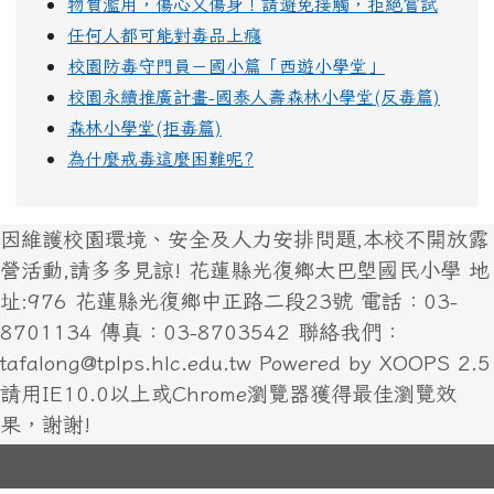
物質濫用，傷心又傷身！請避免接觸，拒絕嘗試
任何人都可能對毒品上癮
校園防毒守門員－國小篇「西遊小學堂」
校園永續推廣計畫-國泰人壽森林小學堂(反毒篇)
森林小學堂(拒毒篇)
為什麼戒毒這麼困難呢?
因維護校園環境、安全及人力安排問題,本校不開放露
營活動,請多多見諒! 花蓮縣光復鄉太巴塱國民小學 地
址:976 花蓮縣光復鄉中正路二段23號 電話：03-
8701134 傳真：03-8703542 聯絡我們：
tafalong@tplps.hlc.edu.tw Powered by XOOPS 2.5
請用IE10.0以上或Chrome瀏覽器獲得最佳瀏覽效
果，謝謝!