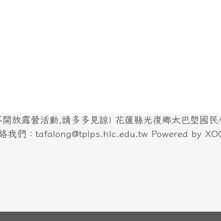
放露營活動,請多多見諒! 花蓮縣光復鄉太巴塱國民小學
們：tafalong@tplps.hlc.edu.tw Powered by