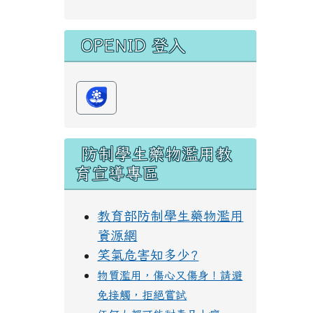
OPENID 登入
防制學生藥物濫用教
育宣導專區
教育部防制學生藥物濫用
資源網
笑氣危害知多少?
物質濫用，傷心又傷身！請避
免接觸，拒絕嘗試