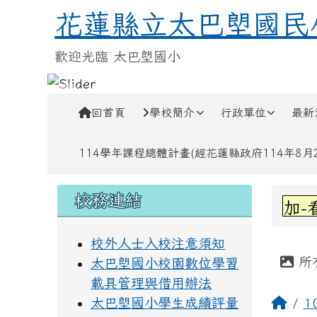
跳至主內容區
花蓮縣立太巴塱國民小學
花蓮縣立太巴塱國民
歡迎光臨 太巴塱國小
導覽列
回首頁
學校簡介
行政單位
最新
114學年課程總體計畫(經花蓮縣政府114年8月28
頁尾區域
左邊區域內容
上中
校務連結
賀!六甲林凱萱參加-看
校外人士入校注意須知
主內
所
太巴塱國小校園數位學習
載具管理與借用辦法
回首
太巴塱國小學生成績評量
1