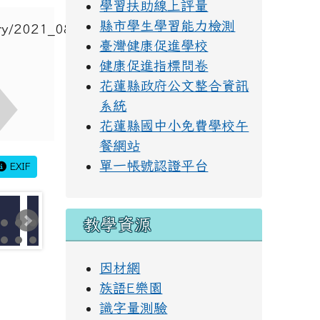
學習扶助線上評量
縣市學生學習能力檢測
臺灣健康促進學校
健康促進指標問卷
花蓮縣政府公文整合資訊
系統
花蓮縣國中小免費學校午
餐網站
單一帳號認證平台
EXIF
教學資源
因材網
族語E樂園
識字量測驗