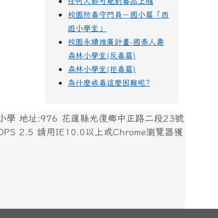
任何人都可能對毒品上癮
校園防毒守門員－國小篇「西
遊小學堂」
校園永續推廣計畫-國泰人壽
森林小學堂(反毒篇)
森林小學堂(拒毒篇)
為什麼戒毒這麼困難呢?
 地址:976 花蓮縣光復鄉中正路二段23號
 XOOPS 2.5 請用IE10.0以上或Chrome瀏覽器獲