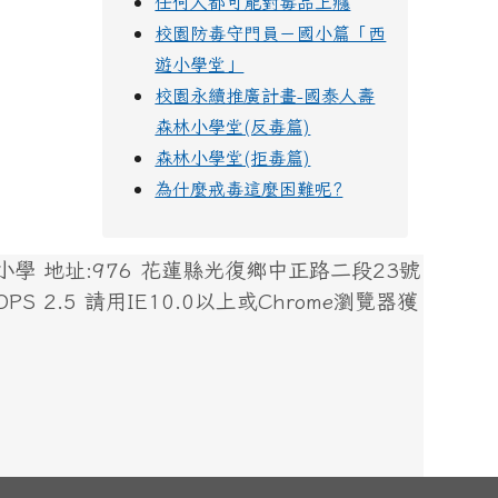
任何人都可能對毒品上癮
校園防毒守門員－國小篇「西
遊小學堂」
校園永續推廣計畫-國泰人壽
森林小學堂(反毒篇)
森林小學堂(拒毒篇)
為什麼戒毒這麼困難呢?
 地址:976 花蓮縣光復鄉中正路二段23號
 XOOPS 2.5 請用IE10.0以上或Chrome瀏覽器獲