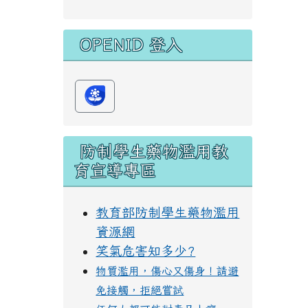
OPENID 登入
防制學生藥物濫用教
育宣導專區
教育部防制學生藥物濫用
資源網
笑氣危害知多少?
物質濫用，傷心又傷身！請避
免接觸，拒絕嘗試