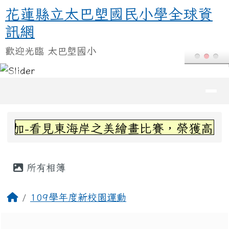
花蓮縣立太巴塱國民小學全球資訊
跳至主內容區
花蓮縣立太巴塱國民小學全球資
訊網
歡迎光臨 太巴塱國小
導覽列
頁尾區域
上中區域內容
加-看見東海岸之美繪畫比賽，榮獲高年級組
主內容區域
所有相簿
回首頁
109學年度新校園運動