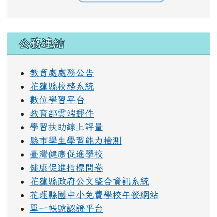
右邊區域內容
公務連結
教育處處務公告
花蓮縣校務系統
數位學習平台
教育部雲端郵件
學習扶助線上評量
縣市學生學習能力檢測
臺灣健康促進學校
健康促進指標問卷
花蓮縣政府公文整合資訊系統
花蓮縣國中小免費學校午餐網站
單一帳號認證平台