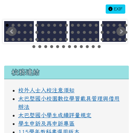
EXIF
左邊區域內容
校務連結
校外人士入校注意須知
太巴塱國小校園數位學習載具管理與借用
辦法
太巴塱國小學生成績評量規定
學生申訴及再申訴專區
115學年教科書選用版本