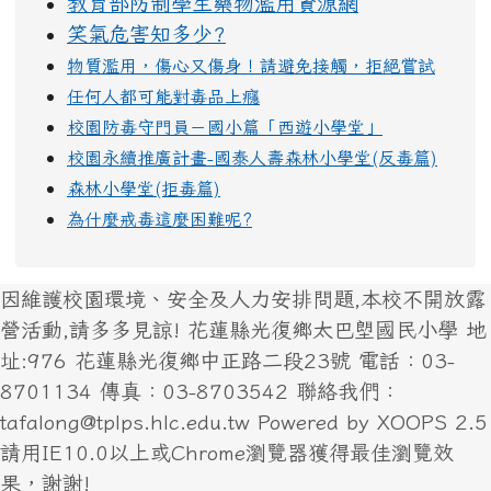
教育部防制學生藥物濫用資源網
笑氣危害知多少?
物質濫用，傷心又傷身！請避免接觸，拒絕嘗試
任何人都可能對毒品上癮
校園防毒守門員－國小篇「西遊小學堂」
校園永續推廣計畫-國泰人壽森林小學堂(反毒篇)
森林小學堂(拒毒篇)
為什麼戒毒這麼困難呢?
因維護校園環境、安全及人力安排問題,本校不開放露
營活動,請多多見諒! 花蓮縣光復鄉太巴塱國民小學 地
址:976 花蓮縣光復鄉中正路二段23號 電話：03-
8701134 傳真：03-8703542 聯絡我們：
tafalong@tplps.hlc.edu.tw Powered by XOOPS 2.5
請用IE10.0以上或Chrome瀏覽器獲得最佳瀏覽效
果，謝謝!