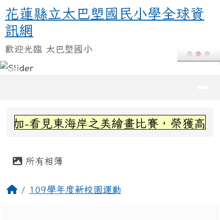
花蓮縣立太巴塱國民小學全球資訊
跳至主內容區
花蓮縣立太巴塱國民小學全球資
訊網
歡迎光臨 太巴塱國小
導覽列
頁尾區域
上中區域內容
加-看見東海岸之美繪畫比賽，榮獲高年級
主內容區域
所有相簿
回首頁
109學年度新校園運動