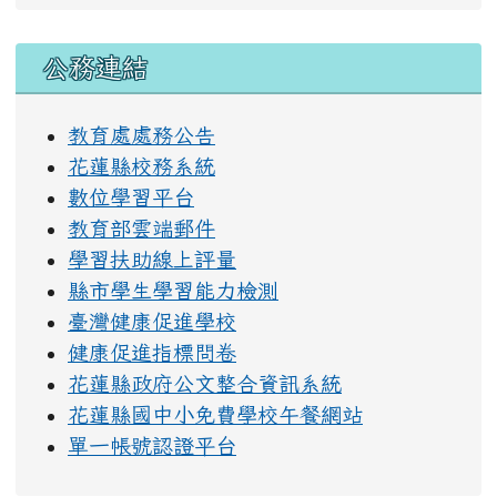
右邊區域內容
公務連結
教育處處務公告
花蓮縣校務系統
數位學習平台
教育部雲端郵件
學習扶助線上評量
縣市學生學習能力檢測
臺灣健康促進學校
健康促進指標問卷
花蓮縣政府公文整合資訊系統
花蓮縣國中小免費學校午餐網站
單一帳號認證平台