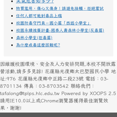
笑氣危害知多少?
物質濫用，傷心又傷身！請避免接觸，拒絕嘗試
任何人都可能對毒品上癮
校園防毒守門員－國小篇「西遊小學堂」
校園永續推廣計畫-國泰人壽森林小學堂(反毒篇)
森林小學堂(拒毒篇)
為什麼戒毒這麼困難呢?
因維護校園環境、安全及人力安排問題,本校不開放露
營活動,請多多見諒! 花蓮縣光復鄉太巴塱國民小學 地
址:976 花蓮縣光復鄉中正路二段23號 電話：03-
8701134 傳真：03-8703542 聯絡我們：
tafalong@tplps.hlc.edu.tw Powered by XOOPS 2.5
請用IE10.0以上或Chrome瀏覽器獲得最佳瀏覽效
果，謝謝!