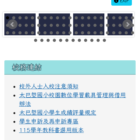
EXIF
左邊區域內容
校務連結
校外人士入校注意須知
太巴塱國小校園數位學習載具管理與借用
辦法
太巴塱國小學生成績評量規定
學生申訴及再申訴專區
115學年教科書選用版本