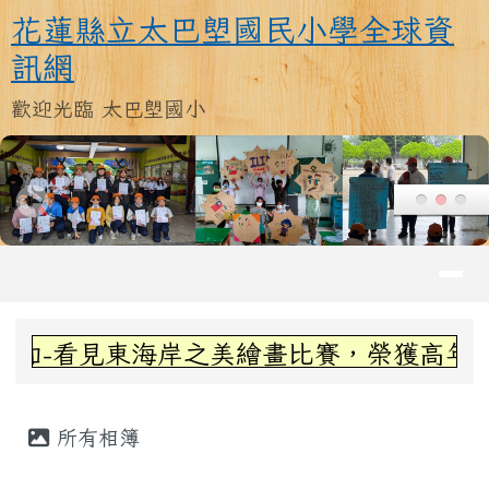
花蓮縣立太巴塱國民小學全球資訊
跳至主內容區
花蓮縣立太巴塱國民小學全球資
訊網
歡迎光臨 太巴塱國小
導覽列
頁尾區域
上中區域內容
加-看見東海岸之美繪畫比賽，榮獲高年級
主內容區域
所有相簿