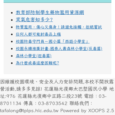
教育部防制學生藥物濫用資源網
笑氣危害知多少?
物質濫用，傷心又傷身！請避免接觸，拒絕嘗試
任何人都可能對毒品上癮
校園防毒守門員－國小篇「西遊小學堂」
校園永續推廣計畫-國泰人壽森林小學堂(反毒篇)
森林小學堂(拒毒篇)
為什麼戒毒這麼困難呢?
因維護校園環境、安全及人力安排問題,本校不開放露
營活動,請多多見諒! 花蓮縣光復鄉太巴塱國民小學 地
址:976 花蓮縣光復鄉中正路二段23號 電話：03-
8701134 傳真：03-8703542 聯絡我們：
tafalong@tplps.hlc.edu.tw Powered by XOOPS 2.5