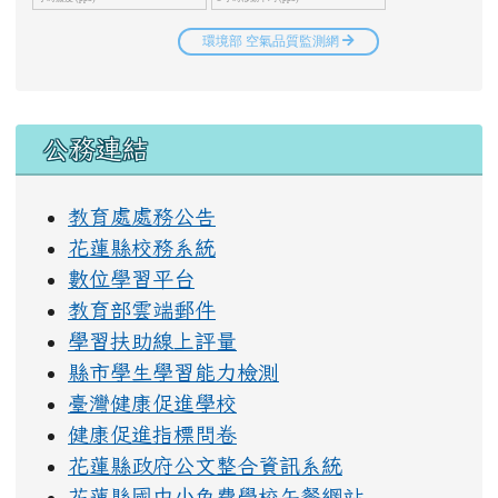
右邊區域內容
公務連結
教育處處務公告
花蓮縣校務系統
數位學習平台
教育部雲端郵件
學習扶助線上評量
縣市學生學習能力檢測
臺灣健康促進學校
健康促進指標問卷
花蓮縣政府公文整合資訊系統
花蓮縣國中小免費學校午餐網站