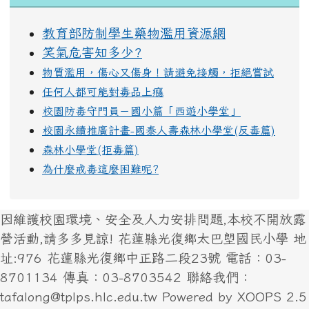
教育部防制學生藥物濫用資源網
笑氣危害知多少?
物質濫用，傷心又傷身！請避免接觸，拒絕嘗試
任何人都可能對毒品上癮
校園防毒守門員－國小篇「西遊小學堂」
校園永續推廣計畫-國泰人壽森林小學堂(反毒篇)
森林小學堂(拒毒篇)
為什麼戒毒這麼困難呢?
因維護校園環境、安全及人力安排問題,本校不開放露
營活動,請多多見諒! 花蓮縣光復鄉太巴塱國民小學 地
址:976 花蓮縣光復鄉中正路二段23號 電話：03-
8701134 傳真：03-8703542 聯絡我們：
tafalong@tplps.hlc.edu.tw Powered by XOOPS 2.5