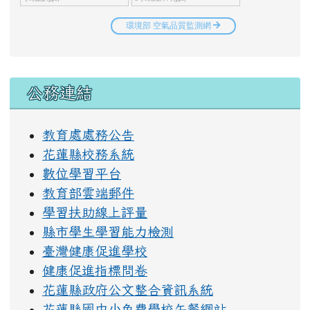
右邊區域內容
公務連結
教育處處務公告
花蓮縣校務系統
數位學習平台
教育部雲端郵件
學習扶助線上評量
縣市學生學習能力檢測
臺灣健康促進學校
健康促進指標問卷
花蓮縣政府公文整合資訊系統
花蓮縣國中小免費學校午餐網站