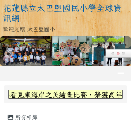
花蓮縣立太巴塱國民小學全球資訊
跳至主內容區
花蓮縣立太巴塱國民小學全球資
訊網
歡迎光臨 太巴塱國小
導覽列
頁尾區域
上中區域內容
見東海岸之美繪畫比賽，榮獲高年級組第三名
主內容區域
所有相簿