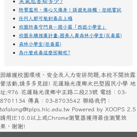
笑氣危害知多少?
物質濫用，傷心又傷身！請避免接觸，拒絕嘗試
任何人都可能對毒品上癮
校園防毒守門員－國小篇「西遊小學堂」
校園永續推廣計畫-國泰人壽森林小學堂(反毒篇)
森林小學堂(拒毒篇)
為什麼戒毒這麼困難呢?
因維護校園環境、安全及人力安排問題,本校不開放露
營活動,請多多見諒! 花蓮縣光復鄉太巴塱國民小學 地
址:976 花蓮縣光復鄉中正路二段23號 電話：03-
8701134 傳真：03-8703542 聯絡我們：
tafalong@tplps.hlc.edu.tw Powered by XOOPS 2.5
請用IE10.0以上或Chrome瀏覽器獲得最佳瀏覽效
果，謝謝!