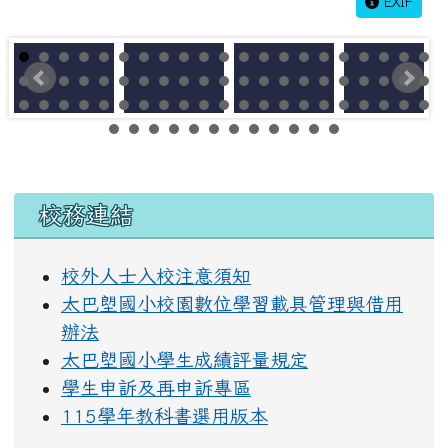
EXIF
左邊區域內容
校務連結
校外人士入校注意須知
太巴塱國小校園數位學習載具管理與借用
辦法
太巴塱國小學生成績評量規定
學生申訴及再申訴專區
115學年教科書選用版本