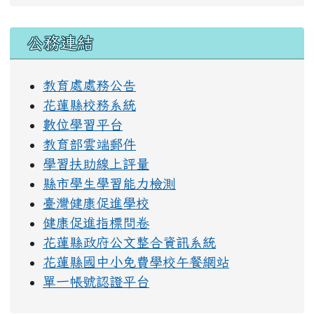
右邊區域內容
公務連結
教育處處務公告
花蓮縣校務系統
數位學習平台
教育部雲端郵件
學習扶助線上評量
縣市學生學習能力檢測
臺灣健康促進學校
健康促進指標問卷
花蓮縣政府公文整合資訊系統
花蓮縣國中小免費學校午餐網站
單一帳號認證平台