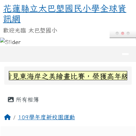
花蓮縣立太巴塱國民小學全球資訊
跳至主內容區
花蓮縣立太巴塱國民小學全球資
訊網
歡迎光臨 太巴塱國小
導覽列
頁尾區域
上中區域內容
-看見東海岸之美繪畫比賽，榮獲高年級組第
主內容區域
所有相簿
回首頁
109學年度新校園運動