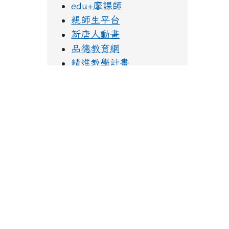
edu+摩課師
親師生平台
新唐人動畫
品德教育網
精進教學計畫
授權軟體下載
花蓮縣防災教育
字音字形學習網
法務部人權大步走
教育部全球資訊網
教育部家庭教育網
環境教育終身學習網
168交通安全入口網
性別平等教育全球資訊網
花蓮縣中小學交通安全教
育資源網