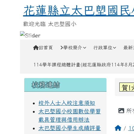
跳至主內容區
花蓮縣立太巴塱國民小學
花蓮縣立太巴塱國民
歡迎光臨 太巴塱國小
導覽列
回首頁
學校簡介
行政單位
最新
114學年課程總體計畫(經花蓮縣政府114年8月28
頁尾區域
左邊區域內容
上中
校務連結
賀
校外人士入校注意須知
主內
所
太巴塱國小校園數位學習
載具管理與借用辦法
回首
太巴塱國小學生成績評量
1