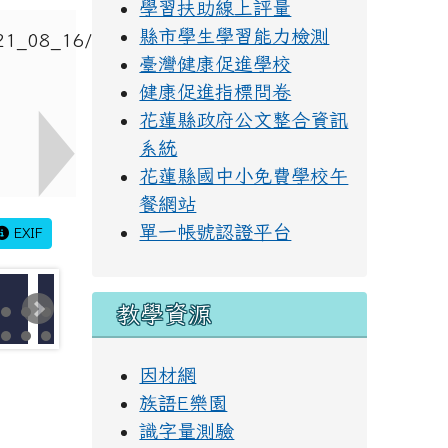
學習扶助線上評量
縣市學生學習能力檢測
臺灣健康促進學校
健康促進指標問卷
花蓮縣政府公文整合資訊
系統
花蓮縣國中小免費學校午
餐網站
單一帳號認證平台
EXIF
教學資源
因材網
族語E樂園
識字量測驗