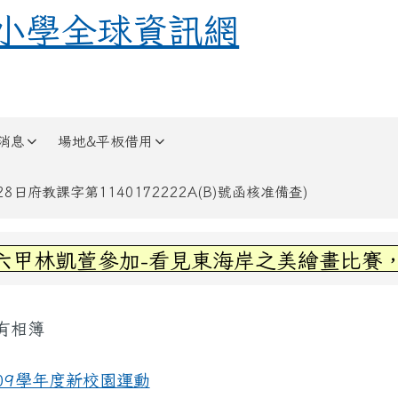
全球資訊網
小學全球資訊網
消息
場地&平板借用
日府教課字第1140172222A(B)號函核准備查)
區域內容
!六甲林凱萱參加-看見東海岸之美繪畫比賽
容區域
有相簿
頁
09學年度新校園運動