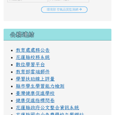
右邊區域內容
公務連結
教育處處務公告
花蓮縣校務系統
數位學習平台
教育部雲端郵件
學習扶助線上評量
縣市學生學習能力檢測
臺灣健康促進學校
健康促進指標問卷
花蓮縣政府公文整合資訊系統
花蓮縣國中小免費學校午餐網站