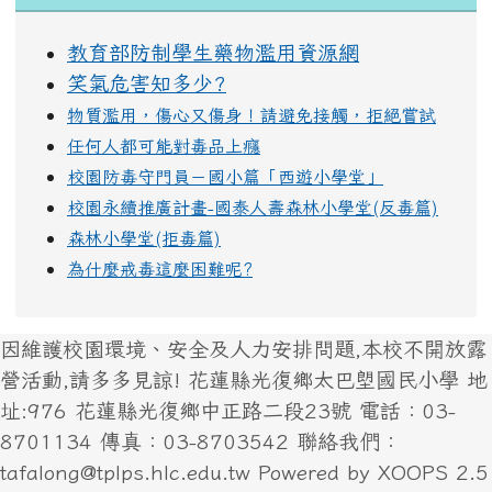
教育部防制學生藥物濫用資源網
笑氣危害知多少?
物質濫用，傷心又傷身！請避免接觸，拒絕嘗試
任何人都可能對毒品上癮
校園防毒守門員－國小篇「西遊小學堂」
校園永續推廣計畫-國泰人壽森林小學堂(反毒篇)
森林小學堂(拒毒篇)
為什麼戒毒這麼困難呢?
因維護校園環境、安全及人力安排問題,本校不開放露
營活動,請多多見諒! 花蓮縣光復鄉太巴塱國民小學 地
址:976 花蓮縣光復鄉中正路二段23號 電話：03-
8701134 傳真：03-8703542 聯絡我們：
tafalong@tplps.hlc.edu.tw Powered by XOOPS 2.5