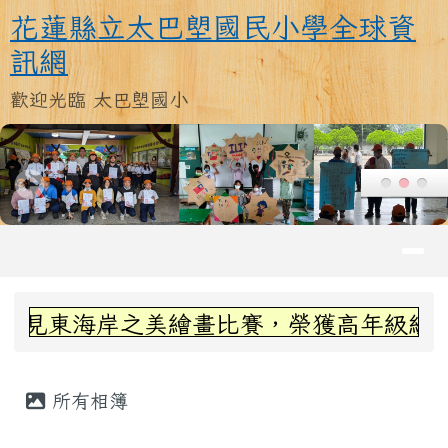
花蓮縣立太巴塱國民小學全球資訊
跳至主內容區
花蓮縣立太巴塱國民小學全球資
訊網
歡迎光臨 太巴塱國小
導覽列
頁尾區域
上中區域內容
看見東海岸之美繪畫比賽，榮獲高年級組第
主內容區域
所有相簿