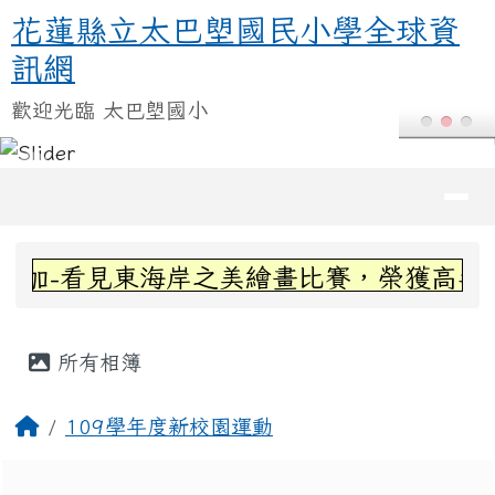
花蓮縣立太巴塱國民小學全球資訊
跳至主內容區
花蓮縣立太巴塱國民小學全球資
訊網
歡迎光臨 太巴塱國小
導覽列
頁尾區域
上中區域內容
參加-看見東海岸之美繪畫比賽，榮獲高年級
主內容區域
所有相簿
回首頁
109學年度新校園運動