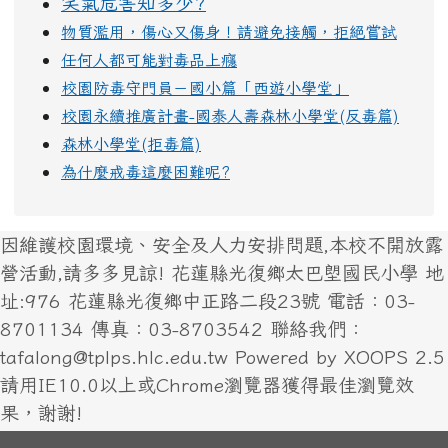
笑氣危害知多少?
物質濫用，傷心又傷身！請避免接觸，拒絕嘗試
任何人都可能對毒品上癮
校園防毒守門員－國小篇「西遊小學堂」
校園永續推廣計畫-國泰人壽森林小學堂(反毒篇)
森林小學堂(拒毒篇)
為什麼戒毒這麼困難呢?
因維護校園環境、安全及人力安排問題,本校不開放露
營活動,請多多見諒! 花蓮縣光復鄉太巴塱國民小學 地
址:976 花蓮縣光復鄉中正路二段23號 電話：03-
8701134 傳真：03-8703542 聯絡我們：
tafalong@tplps.hlc.edu.tw Powered by XOOPS 2.5
請用IE10.0以上或Chrome瀏覽器獲得最佳瀏覽效
果，謝謝!