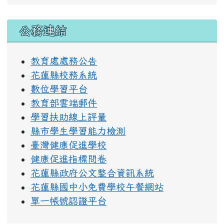
右邊區域內容
公務連結
教育處處務公告
花蓮縣校務系統
數位學習平台
教育部雲端郵件
學習扶助線上評量
縣市學生學習能力檢測
臺灣健康促進學校
健康促進指標問卷
花蓮縣政府公文整合資訊系統
花蓮縣國中小免費學校午餐網站
單一帳號認證平台