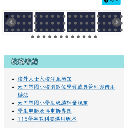
EXIF
左邊區域內容
校務連結
校外人士入校注意須知
太巴塱國小校園數位學習載具管理與借用
辦法
太巴塱國小學生成績評量規定
學生申訴及再申訴專區
115學年教科書選用版本