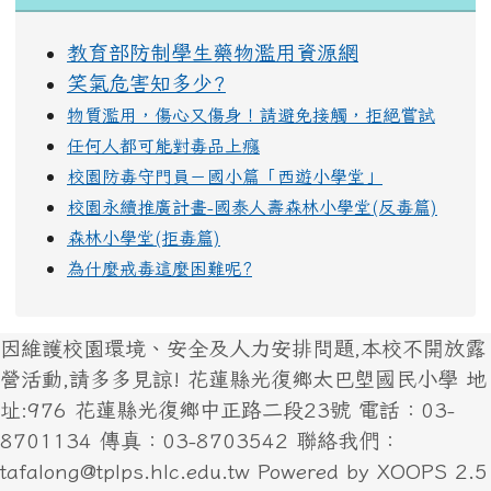
教育部防制學生藥物濫用資源網
笑氣危害知多少?
物質濫用，傷心又傷身！請避免接觸，拒絕嘗試
任何人都可能對毒品上癮
校園防毒守門員－國小篇「西遊小學堂」
校園永續推廣計畫-國泰人壽森林小學堂(反毒篇)
森林小學堂(拒毒篇)
為什麼戒毒這麼困難呢?
因維護校園環境、安全及人力安排問題,本校不開放露
營活動,請多多見諒! 花蓮縣光復鄉太巴塱國民小學 地
址:976 花蓮縣光復鄉中正路二段23號 電話：03-
8701134 傳真：03-8703542 聯絡我們：
tafalong@tplps.hlc.edu.tw Powered by XOOPS 2.5