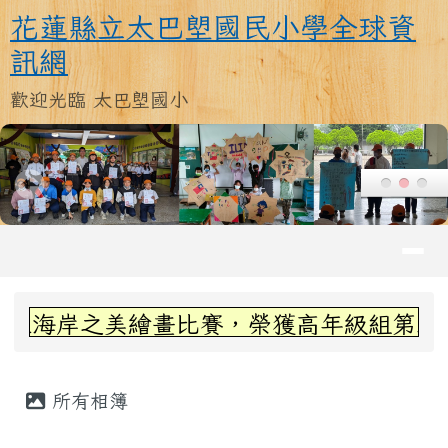
花蓮縣立太巴塱國民小學全球資訊
跳至主內容區
花蓮縣立太巴塱國民小學全球資
訊網
歡迎光臨 太巴塱國小
導覽列
頁尾區域
上中區域內容
之美繪畫比賽，榮獲高年級組第三名~感謝
主內容區域
所有相簿