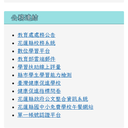
右邊區域內容
公務連結
教育處處務公告
花蓮縣校務系統
數位學習平台
教育部雲端郵件
學習扶助線上評量
縣市學生學習能力檢測
臺灣健康促進學校
健康促進指標問卷
花蓮縣政府公文整合資訊系統
花蓮縣國中小免費學校午餐網站
單一帳號認證平台