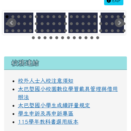
EXIF
左邊區域內容
校務連結
校外人士入校注意須知
太巴塱國小校園數位學習載具管理與借用
辦法
太巴塱國小學生成績評量規定
學生申訴及再申訴專區
115學年教科書選用版本