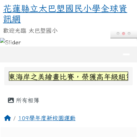
花蓮縣立太巴塱國民小學全球資訊
跳至主內容區
花蓮縣立太巴塱國民小學全球資
訊網
歡迎光臨 太巴塱國小
導覽列
頁尾區域
上中區域內容
見東海岸之美繪畫比賽，榮獲高年級組第三名
主內容區域
所有相簿
回首頁
109學年度新校園運動