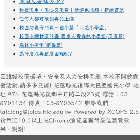
笑氣危害知多少?
物質濫用，傷心又傷身！請避免接觸，拒絕嘗試
任何人都可能對毒品上癮
校園防毒守門員－國小篇「西遊小學堂」
校園永續推廣計畫-國泰人壽森林小學堂(反毒篇)
森林小學堂(拒毒篇)
為什麼戒毒這麼困難呢?
因維護校園環境、安全及人力安排問題,本校不開放露
營活動,請多多見諒! 花蓮縣光復鄉太巴塱國民小學 地
址:976 花蓮縣光復鄉中正路二段23號 電話：03-
8701134 傳真：03-8703542 聯絡我們：
tafalong@tplps.hlc.edu.tw Powered by XOOPS 2.5
請用IE10.0以上或Chrome瀏覽器獲得最佳瀏覽效
果，謝謝!