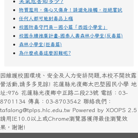
笑氣危害知多少?
物質濫用，傷心又傷身！請避免接觸，拒絕嘗試
任何人都可能對毒品上癮
校園防毒守門員－國小篇「西遊小學堂」
校園永續推廣計畫-國泰人壽森林小學堂(反毒篇)
森林小學堂(拒毒篇)
為什麼戒毒這麼困難呢?
因維護校園環境、安全及人力安排問題,本校不開放露
營活動,請多多見諒! 花蓮縣光復鄉太巴塱國民小學 地
址:976 花蓮縣光復鄉中正路二段23號 電話：03-
8701134 傳真：03-8703542 聯絡我們：
tafalong@tplps.hlc.edu.tw Powered by XOOPS 2.5
請用IE10.0以上或Chrome瀏覽器獲得最佳瀏覽效
果，謝謝!