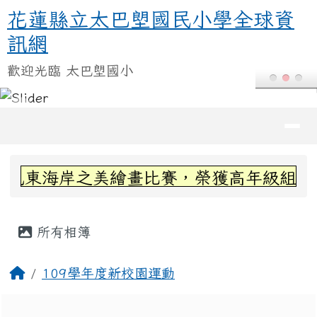
花蓮縣立太巴塱國民小學全球資訊
跳至主內容區
花蓮縣立太巴塱國民小學全球資
訊網
歡迎光臨 太巴塱國小
導覽列
頁尾區域
上中區域內容
看見東海岸之美繪畫比賽，榮獲高年級組第三
主內容區域
所有相簿
回首頁
109學年度新校園運動