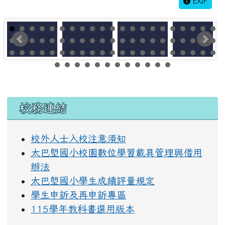
EXIF
左邊區域內容
校務連結
校外人士入校注意須知
太巴塱國小校園數位學習載具管理與借用
辦法
太巴塱國小學生成績評量規定
學生申訴及再申訴專區
115學年教科書選用版本