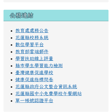
右邊區域內容
公務連結
教育處處務公告
花蓮縣校務系統
數位學習平台
教育部雲端郵件
學習扶助線上評量
縣市學生學習能力檢測
臺灣健康促進學校
健康促進指標問卷
花蓮縣政府公文整合資訊系統
花蓮縣國中小免費學校午餐網站
單一帳號認證平台