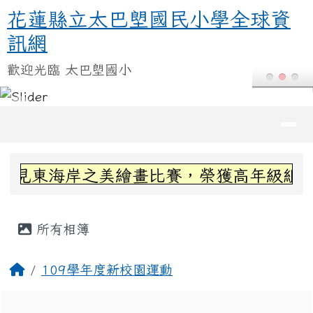
花蓮縣立太巴塱國民小學全球資訊
跳至主內容區
花蓮縣立太巴塱國民小學全球資
訊網
歡迎光臨 太巴塱國小
導覽列
頁尾區域
上中區域內容
見東海岸之美繪畫比賽，榮獲高年級組第三
主內容區域
所有相簿
回首頁
109學年度新校園運動