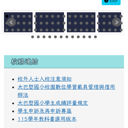
EXIF
左邊區域內容
校務連結
校外人士入校注意須知
太巴塱國小校園數位學習載具管理與借用
辦法
太巴塱國小學生成績評量規定
學生申訴及再申訴專區
115學年教科書選用版本