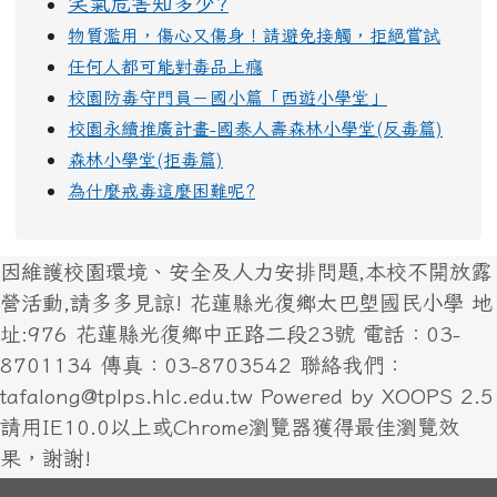
笑氣危害知多少?
物質濫用，傷心又傷身！請避免接觸，拒絕嘗試
任何人都可能對毒品上癮
校園防毒守門員－國小篇「西遊小學堂」
校園永續推廣計畫-國泰人壽森林小學堂(反毒篇)
森林小學堂(拒毒篇)
為什麼戒毒這麼困難呢?
因維護校園環境、安全及人力安排問題,本校不開放露
營活動,請多多見諒! 花蓮縣光復鄉太巴塱國民小學 地
址:976 花蓮縣光復鄉中正路二段23號 電話：03-
8701134 傳真：03-8703542 聯絡我們：
tafalong@tplps.hlc.edu.tw Powered by XOOPS 2.5
請用IE10.0以上或Chrome瀏覽器獲得最佳瀏覽效
果，謝謝!