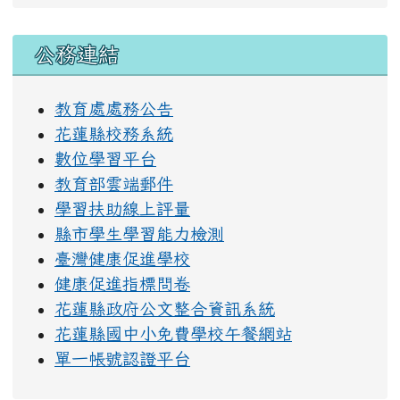
右邊區域內容
公務連結
教育處處務公告
花蓮縣校務系統
數位學習平台
教育部雲端郵件
學習扶助線上評量
縣市學生學習能力檢測
臺灣健康促進學校
健康促進指標問卷
花蓮縣政府公文整合資訊系統
花蓮縣國中小免費學校午餐網站
單一帳號認證平台