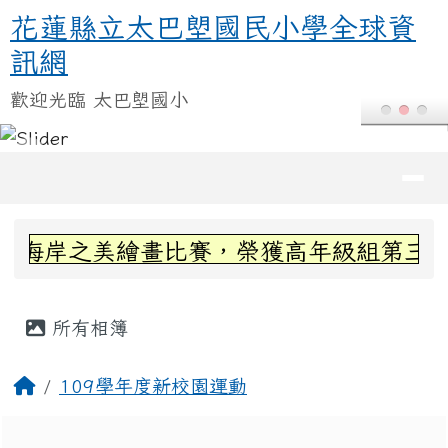
花蓮縣立太巴塱國民小學全球資訊
跳至主內容區
花蓮縣立太巴塱國民小學全球資
訊網
歡迎光臨 太巴塱國小
導覽列
頁尾區域
上中區域內容
海岸之美繪畫比賽，榮獲高年級組第三名~
主內容區域
所有相簿
回首頁
109學年度新校園運動