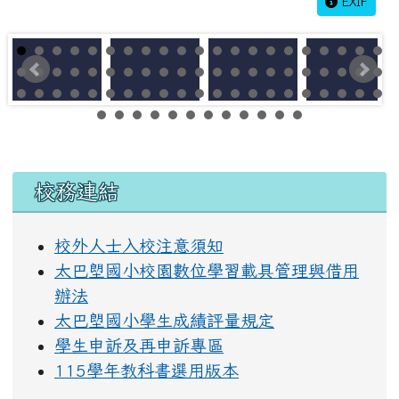
EXIF
左邊區域內容
校務連結
校外人士入校注意須知
太巴塱國小校園數位學習載具管理與借用
辦法
太巴塱國小學生成績評量規定
學生申訴及再申訴專區
115學年教科書選用版本