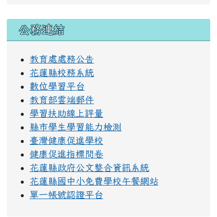
右邊區域內容
公務連結
教育處處務公告
花蓮縣校務系統
數位學習平台
教育部雲端郵件
學習扶助線上評量
縣市學生學習能力檢測
臺灣健康促進學校
健康促進指標問卷
花蓮縣政府公文整合資訊系統
花蓮縣國中小免費學校午餐網站
單一帳號認證平台