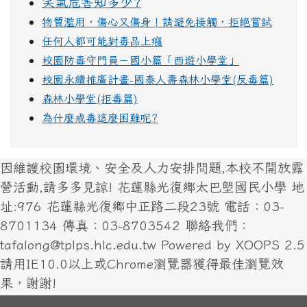
笑氣危害知多少?
物質濫用，傷心又傷身！請避免接觸，拒絕嘗試
任何人都可能對毒品上癮
校園防毒守門員－國小篇「西遊小學堂」
校園永續推廣計畫-國泰人壽森林小學堂(反毒篇)
森林小學堂(拒毒篇)
為什麼戒毒這麼困難呢?
因維護校園環境、安全及人力安排問題,本校不開放露
營活動,請多多見諒! 花蓮縣光復鄉太巴塱國民小學 地
址:976 花蓮縣光復鄉中正路二段23號 電話：03-
8701134 傳真：03-8703542 聯絡我們：
tafalong@tplps.hlc.edu.tw Powered by XOOPS 2.5
請用IE10.0以上或Chrome瀏覽器獲得最佳瀏覽效
果，謝謝!