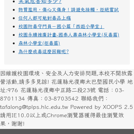
笑氣危害知多少?
物質濫用，傷心又傷身！請避免接觸，拒絕嘗試
任何人都可能對毒品上癮
校園防毒守門員－國小篇「西遊小學堂」
校園永續推廣計畫-國泰人壽森林小學堂(反毒篇)
森林小學堂(拒毒篇)
為什麼戒毒這麼困難呢?
因維護校園環境、安全及人力安排問題,本校不開放露
營活動,請多多見諒! 花蓮縣光復鄉太巴塱國民小學 地
址:976 花蓮縣光復鄉中正路二段23號 電話：03-
8701134 傳真：03-8703542 聯絡我們：
tafalong@tplps.hlc.edu.tw Powered by XOOPS 2.5
請用IE10.0以上或Chrome瀏覽器獲得最佳瀏覽效
果，謝謝!