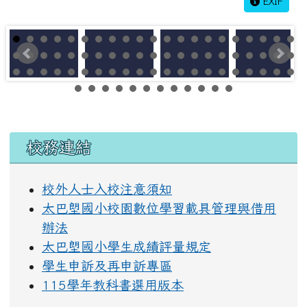
EXIF
左邊區域內容
校務連結
校外人士入校注意須知
太巴塱國小校園數位學習載具管理與借用
辦法
太巴塱國小學生成績評量規定
學生申訴及再申訴專區
115學年教科書選用版本