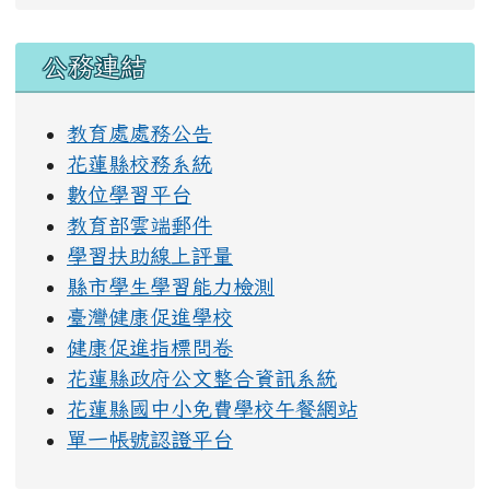
右邊區域內容
公務連結
教育處處務公告
花蓮縣校務系統
數位學習平台
教育部雲端郵件
學習扶助線上評量
縣市學生學習能力檢測
臺灣健康促進學校
健康促進指標問卷
花蓮縣政府公文整合資訊系統
花蓮縣國中小免費學校午餐網站
單一帳號認證平台