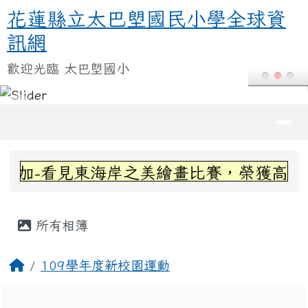
花蓮縣立太巴塱國民小學全球資訊
跳至主內容區
花蓮縣立太巴塱國民小學全球資
訊網
歡迎光臨 太巴塱國小
導覽列
頁尾區域
上中區域內容
參加-看見東海岸之美繪畫比賽，榮獲高年級
主內容區域
所有相簿
回首頁
109學年度新校園運動