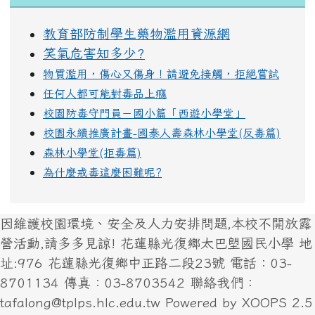
教育部防制學生藥物濫用資源網
笑氣危害知多少?
物質濫用，傷心又傷身！請避免接觸，拒絕嘗試
任何人都可能對毒品上癮
校園防毒守門員－國小篇「西遊小學堂」
校園永續推廣計畫-國泰人壽森林小學堂(反毒篇)
森林小學堂(拒毒篇)
為什麼戒毒這麼困難呢?
因維護校園環境、安全及人力安排問題,本校不開放露
營活動,請多多見諒! 花蓮縣光復鄉太巴塱國民小學 地
址:976 花蓮縣光復鄉中正路二段23號 電話：03-
8701134 傳真：03-8703542 聯絡我們：
tafalong@tplps.hlc.edu.tw Powered by XOOPS 2.5