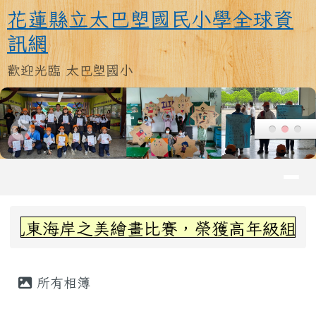
花蓮縣立太巴塱國民小學全球資訊
跳至主內容區
花蓮縣立太巴塱國民小學全球資
訊網
歡迎光臨 太巴塱國小
導覽列
頁尾區域
上中區域內容
海岸之美繪畫比賽，榮獲高年級組第三名~感
主內容區域
所有相簿