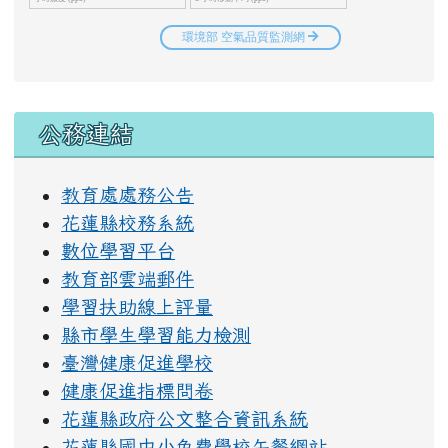
右邊區域內容
公務連結
教育處處務公告
花蓮縣校務系統
數位學習平台
教育部雲端郵件
學習扶助線上評量
縣市學生學習能力檢測
臺灣健康促進學校
健康促進指標問卷
花蓮縣政府公文整合資訊系統
花蓮縣國中小免費學校午餐網站