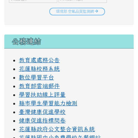
右邊區域內容
公務連結
教育處處務公告
花蓮縣校務系統
數位學習平台
教育部雲端郵件
學習扶助線上評量
縣市學生學習能力檢測
臺灣健康促進學校
健康促進指標問卷
花蓮縣政府公文整合資訊系統
花蓮縣國中小免費學校午餐網站