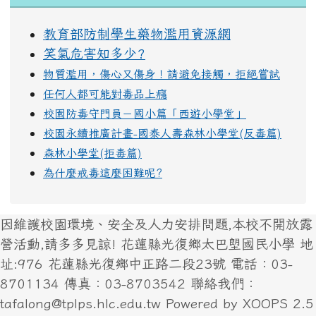
教育部防制學生藥物濫用資源網
笑氣危害知多少?
物質濫用，傷心又傷身！請避免接觸，拒絕嘗試
任何人都可能對毒品上癮
校園防毒守門員－國小篇「西遊小學堂」
校園永續推廣計畫-國泰人壽森林小學堂(反毒篇)
森林小學堂(拒毒篇)
為什麼戒毒這麼困難呢?
因維護校園環境、安全及人力安排問題,本校不開放露
營活動,請多多見諒! 花蓮縣光復鄉太巴塱國民小學 地
址:976 花蓮縣光復鄉中正路二段23號 電話：03-
8701134 傳真：03-8703542 聯絡我們：
tafalong@tplps.hlc.edu.tw Powered by XOOPS 2.5