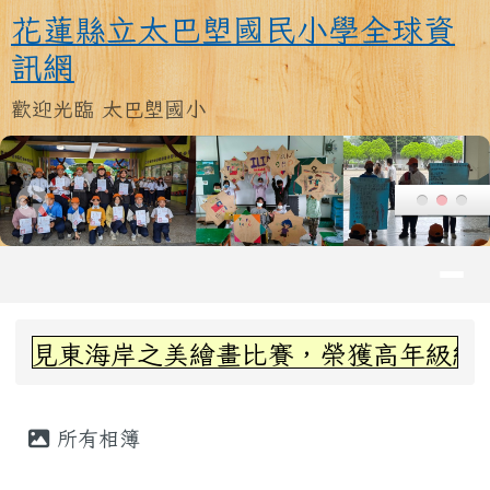
花蓮縣立太巴塱國民小學全球資訊
跳至主內容區
花蓮縣立太巴塱國民小學全球資
訊網
歡迎光臨 太巴塱國小
導覽列
頁尾區域
上中區域內容
海岸之美繪畫比賽，榮獲高年級組第三名~
主內容區域
所有相簿