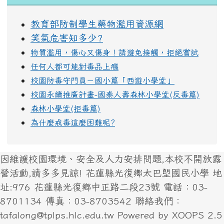
教育部防制學生藥物濫用資源網
笑氣危害知多少?
物質濫用，傷心又傷身！請避免接觸，拒絕嘗試
任何人都可能對毒品上癮
校園防毒守門員－國小篇「西遊小學堂」
校園永續推廣計畫-國泰人壽森林小學堂(反毒篇)
森林小學堂(拒毒篇)
為什麼戒毒這麼困難呢?
因維護校園環境、安全及人力安排問題,本校不開放露
營活動,請多多見諒! 花蓮縣光復鄉太巴塱國民小學 地
址:976 花蓮縣光復鄉中正路二段23號 電話：03-
8701134 傳真：03-8703542 聯絡我們：
tafalong@tplps.hlc.edu.tw Powered by XOOPS 2.5