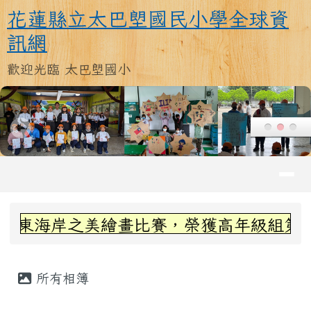
花蓮縣立太巴塱國民小學全球資訊
跳至主內容區
花蓮縣立太巴塱國民小學全球資
訊網
歡迎光臨 太巴塱國小
導覽列
頁尾區域
上中區域內容
岸之美繪畫比賽，榮獲高年級組第三名~感
主內容區域
所有相簿