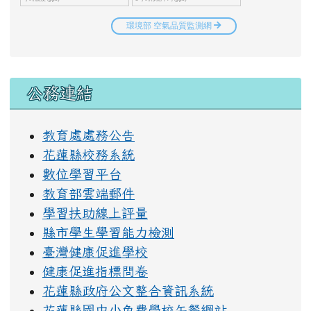
右邊區域內容
公務連結
教育處處務公告
花蓮縣校務系統
數位學習平台
教育部雲端郵件
學習扶助線上評量
縣市學生學習能力檢測
臺灣健康促進學校
健康促進指標問卷
花蓮縣政府公文整合資訊系統
花蓮縣國中小免費學校午餐網站