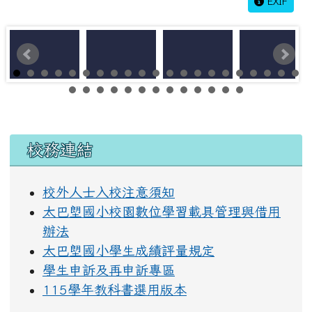
EXIF
左邊區域內容
校務連結
校外人士入校注意須知
太巴塱國小校園數位學習載具管理與借用
辦法
太巴塱國小學生成績評量規定
學生申訴及再申訴專區
115學年教科書選用版本