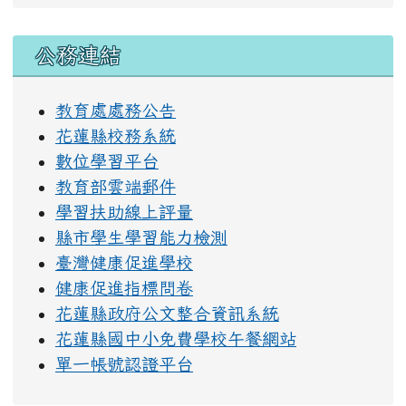
右邊區域內容
公務連結
教育處處務公告
花蓮縣校務系統
數位學習平台
教育部雲端郵件
學習扶助線上評量
縣市學生學習能力檢測
臺灣健康促進學校
健康促進指標問卷
花蓮縣政府公文整合資訊系統
花蓮縣國中小免費學校午餐網站
單一帳號認證平台