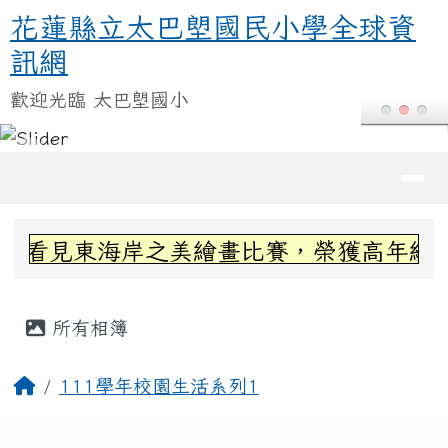
花蓮縣立太巴塱國民小學全球資訊
跳至主內容區
花蓮縣立太巴塱國民小學全球資
訊網
歡迎光臨 太巴塱國小
導覽列
頁尾區域
上中區域內容
看見東海岸之美繪畫比賽，榮獲高年級組第
主內容區域
所有相簿
回首頁
111學年校園生活系列1