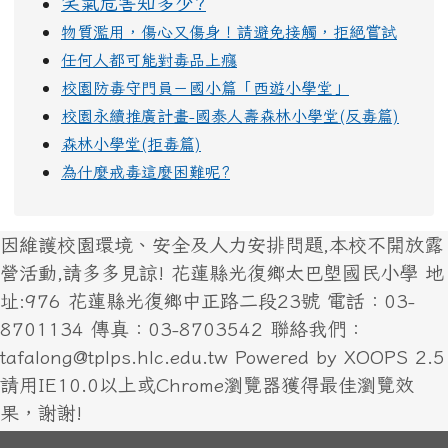
笑氣危害知多少?
物質濫用，傷心又傷身！請避免接觸，拒絕嘗試
任何人都可能對毒品上癮
校園防毒守門員－國小篇「西遊小學堂」
校園永續推廣計畫-國泰人壽森林小學堂(反毒篇)
森林小學堂(拒毒篇)
為什麼戒毒這麼困難呢?
因維護校園環境、安全及人力安排問題,本校不開放露
營活動,請多多見諒! 花蓮縣光復鄉太巴塱國民小學 地
址:976 花蓮縣光復鄉中正路二段23號 電話：03-
8701134 傳真：03-8703542 聯絡我們：
tafalong@tplps.hlc.edu.tw Powered by XOOPS 2.5
請用IE10.0以上或Chrome瀏覽器獲得最佳瀏覽效
果，謝謝!