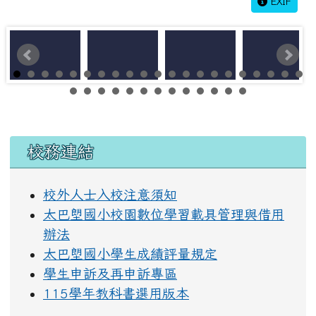
EXIF
左邊區域內容
校務連結
校外人士入校注意須知
太巴塱國小校園數位學習載具管理與借用
辦法
太巴塱國小學生成績評量規定
學生申訴及再申訴專區
115學年教科書選用版本