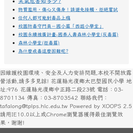
笑氣危害知多少?
物質濫用，傷心又傷身！請避免接觸，拒絕嘗試
任何人都可能對毒品上癮
校園防毒守門員－國小篇「西遊小學堂」
校園永續推廣計畫-國泰人壽森林小學堂(反毒篇)
森林小學堂(拒毒篇)
為什麼戒毒這麼困難呢?
因維護校園環境、安全及人力安排問題,本校不開放露
營活動,請多多見諒! 花蓮縣光復鄉太巴塱國民小學 地
址:976 花蓮縣光復鄉中正路二段23號 電話：03-
8701134 傳真：03-8703542 聯絡我們：
tafalong@tplps.hlc.edu.tw Powered by XOOPS 2.5
請用IE10.0以上或Chrome瀏覽器獲得最佳瀏覽效
果，謝謝!