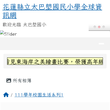
花蓮縣立太巴塱國民小學全球資訊
跳至主內容區
花蓮縣立太巴塱國民小學全球資
訊網
歡迎光臨 太巴塱國小
導覽列
頁尾區域
上中區域內容
看見東海岸之美繪畫比賽，榮獲高年級組第
主內容區域
所有相簿
回首頁
111學年校園生活系列1