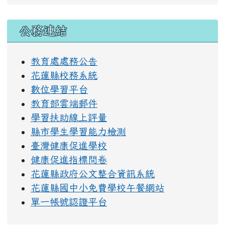
右邊區域內容
公務連結
教育處處務公告
花蓮縣校務系統
數位學習平台
教育部雲端郵件
學習扶助線上評量
縣市學生學習能力檢測
臺灣健康促進學校
健康促進指標問卷
花蓮縣政府公文整合資訊系統
花蓮縣國中小免費學校午餐網站
單一帳號認證平台