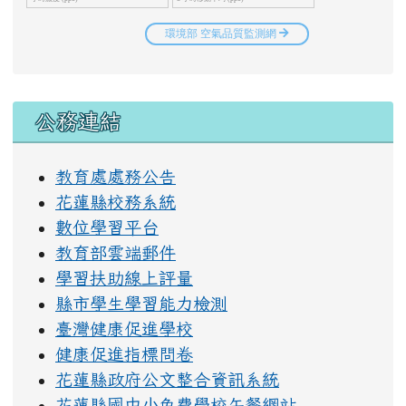
右邊區域內容
公務連結
教育處處務公告
花蓮縣校務系統
數位學習平台
教育部雲端郵件
學習扶助線上評量
縣市學生學習能力檢測
臺灣健康促進學校
健康促進指標問卷
花蓮縣政府公文整合資訊系統
花蓮縣國中小免費學校午餐網站