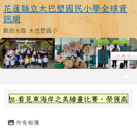
花蓮縣立太巴塱國民小學全球資訊
跳至主內容區
花蓮縣立太巴塱國民小學全球資
訊網
歡迎光臨 太巴塱國小
導覽列
頁尾區域
上中區域內容
海岸之美繪畫比賽，榮獲高年級組第三名~
主內容區域
所有相簿