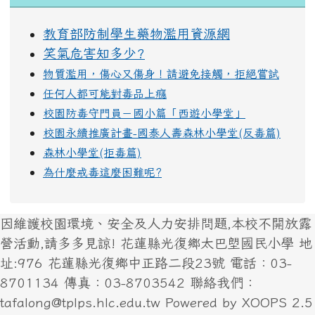
教育部防制學生藥物濫用資源網
笑氣危害知多少?
物質濫用，傷心又傷身！請避免接觸，拒絕嘗試
任何人都可能對毒品上癮
校園防毒守門員－國小篇「西遊小學堂」
校園永續推廣計畫-國泰人壽森林小學堂(反毒篇)
森林小學堂(拒毒篇)
為什麼戒毒這麼困難呢?
因維護校園環境、安全及人力安排問題,本校不開放露
營活動,請多多見諒! 花蓮縣光復鄉太巴塱國民小學 地
址:976 花蓮縣光復鄉中正路二段23號 電話：03-
8701134 傳真：03-8703542 聯絡我們：
tafalong@tplps.hlc.edu.tw Powered by XOOPS 2.5