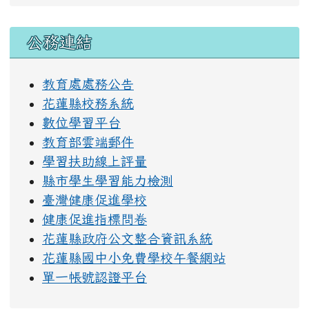
右邊區域內容
公務連結
教育處處務公告
花蓮縣校務系統
數位學習平台
教育部雲端郵件
學習扶助線上評量
縣市學生學習能力檢測
臺灣健康促進學校
健康促進指標問卷
花蓮縣政府公文整合資訊系統
花蓮縣國中小免費學校午餐網站
單一帳號認證平台