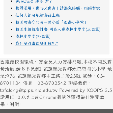
笑氣危害知多少?
物質濫用，傷心又傷身！請避免接觸，拒絕嘗試
任何人都可能對毒品上癮
校園防毒守門員－國小篇「西遊小學堂」
校園永續推廣計畫-國泰人壽森林小學堂(反毒篇)
森林小學堂(拒毒篇)
為什麼戒毒這麼困難呢?
因維護校園環境、安全及人力安排問題,本校不開放露
營活動,請多多見諒! 花蓮縣光復鄉太巴塱國民小學 地
址:976 花蓮縣光復鄉中正路二段23號 電話：03-
8701134 傳真：03-8703542 聯絡我們：
tafalong@tplps.hlc.edu.tw Powered by XOOPS 2.5
請用IE10.0以上或Chrome瀏覽器獲得最佳瀏覽效
果，謝謝!