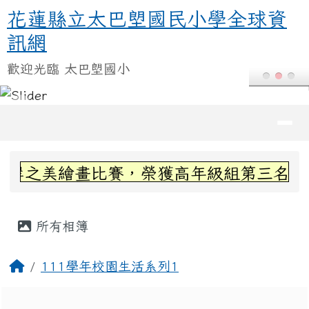
花蓮縣立太巴塱國民小學全球資訊
跳至主內容區
花蓮縣立太巴塱國民小學全球資
訊網
歡迎光臨 太巴塱國小
導覽列
頁尾區域
上中區域內容
岸之美繪畫比賽，榮獲高年級組第三名~感謝
主內容區域
所有相簿
回首頁
111學年校園生活系列1