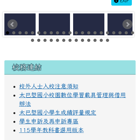
EXIF
左邊區域內容
校務連結
校外人士入校注意須知
太巴塱國小校園數位學習載具管理與借用
辦法
太巴塱國小學生成績評量規定
學生申訴及再申訴專區
115學年教科書選用版本