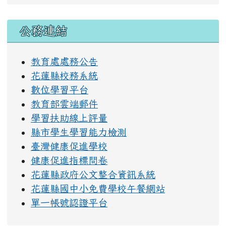
右邊區域內容
公務連結
教育處處務公告
花蓮縣校務系統
數位學習平台
教育部雲端郵件
學習扶助線上評量
縣市學生學習能力檢測
臺灣健康促進學校
健康促進指標問卷
花蓮縣政府公文整合資訊系統
花蓮縣國中小免費學校午餐網站
單一帳號認證平台