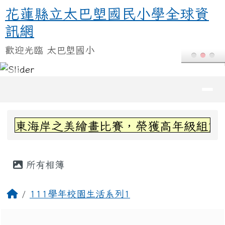
花蓮縣立太巴塱國民小學全球資訊
跳至主內容區
花蓮縣立太巴塱國民小學全球資
訊網
歡迎光臨 太巴塱國小
導覽列
頁尾區域
上中區域內容
見東海岸之美繪畫比賽，榮獲高年級組第三名
主內容區域
所有相簿
回首頁
111學年校園生活系列1