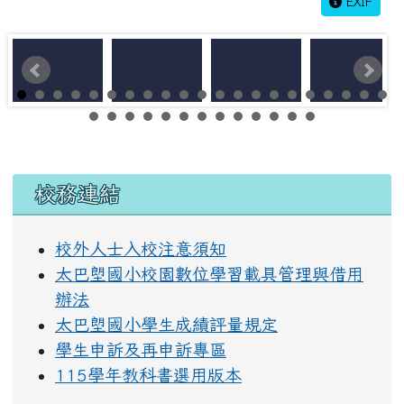
EXIF
左邊區域內容
校務連結
校外人士入校注意須知
太巴塱國小校園數位學習載具管理與借用
辦法
太巴塱國小學生成績評量規定
學生申訴及再申訴專區
115學年教科書選用版本