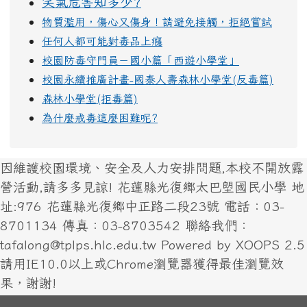
笑氣危害知多少?
物質濫用，傷心又傷身！請避免接觸，拒絕嘗試
任何人都可能對毒品上癮
校園防毒守門員－國小篇「西遊小學堂」
校園永續推廣計畫-國泰人壽森林小學堂(反毒篇)
森林小學堂(拒毒篇)
為什麼戒毒這麼困難呢?
因維護校園環境、安全及人力安排問題,本校不開放露
營活動,請多多見諒! 花蓮縣光復鄉太巴塱國民小學 地
址:976 花蓮縣光復鄉中正路二段23號 電話：03-
8701134 傳真：03-8703542 聯絡我們：
tafalong@tplps.hlc.edu.tw Powered by XOOPS 2.5
請用IE10.0以上或Chrome瀏覽器獲得最佳瀏覽效
果，謝謝!