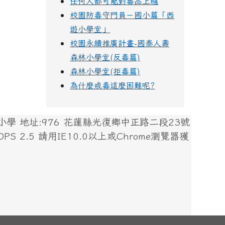
任何人都可能對毒品上癮
校園防毒守門員－國小篇「西
遊小學堂」
校園永續推廣計畫-國泰人壽
森林小學堂(反毒篇)
森林小學堂(拒毒篇)
為什麼戒毒這麼困難呢?
 地址:976 花蓮縣光復鄉中正路二段23號
 XOOPS 2.5 請用IE10.0以上或Chrome瀏覽器獲