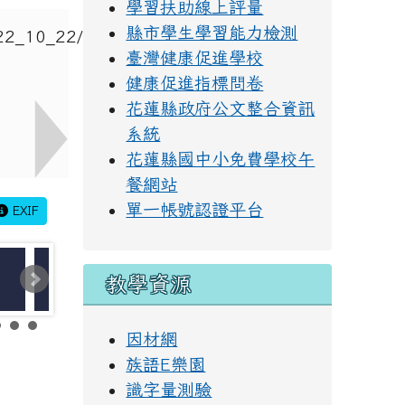
學習扶助線上評量
縣市學生學習能力檢測
臺灣健康促進學校
健康促進指標問卷
花蓮縣政府公文整合資訊
系統
花蓮縣國中小免費學校午
餐網站
單一帳號認證平台
EXIF
教學資源
因材網
族語E樂園
識字量測驗