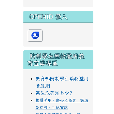
OPENID 登入
防制學生藥物濫用教
育宣導專區
教育部防制學生藥物濫用
資源網
笑氣危害知多少?
物質濫用，傷心又傷身！請避
免接觸，拒絕嘗試