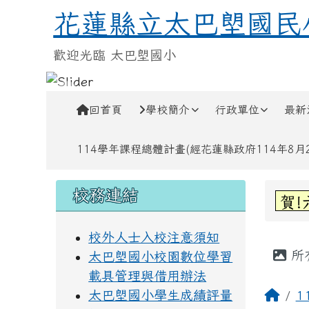
跳至主內容區
花蓮縣立太巴塱國民小學
花蓮縣立太巴塱國民
歡迎光臨 太巴塱國小
導覽列
回首頁
學校簡介
行政單位
最新
114學年課程總體計畫(經花蓮縣政府114年8月28
頁尾區域
左邊區域內容
上中
校務連結
賀!六
校外人士入校注意須知
主內
所
太巴塱國小校園數位學習
載具管理與借用辦法
回首
太巴塱國小學生成績評量
1