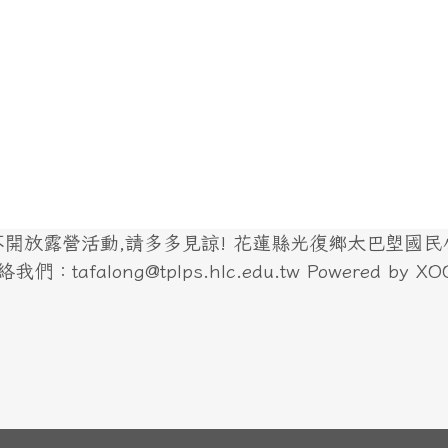
放露營活動,請多多見諒! 花蓮縣光復鄉太巴塱國民小學
們：tafalong@tplps.hlc.edu.tw Powered by