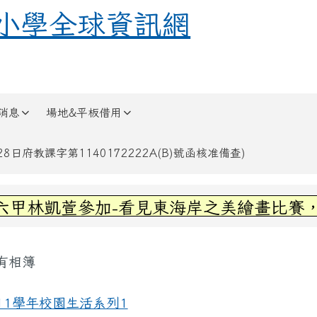
全球資訊網
小學全球資訊網
消息
場地&平板借用
日府教課字第1140172222A(B)號函核准備查)
區域內容
甲林凱萱參加-看見東海岸之美繪畫比賽，榮
容區域
有相簿
頁
11學年校園生活系列1