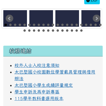
EXIF
左邊區域內容
校務連結
校外人士入校注意須知
太巴塱國小校園數位學習載具管理與借用
辦法
太巴塱國小學生成績評量規定
學生申訴及再申訴專區
115學年教科書選用版本