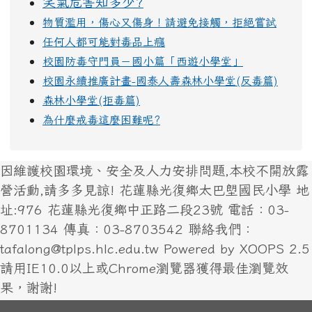
笑氣危害知多少?
物質濫用，傷心又傷身！請避免接觸，拒絕嘗試
任何人都可能對毒品上癮
校園防毒守門員－國小篇「西遊小學堂」
校園永續推廣計畫-國泰人壽森林小學堂(反毒篇)
森林小學堂(拒毒篇)
為什麼戒毒這麼困難呢?
因維護校園環境、安全及人力安排問題,本校不開放露
營活動,請多多見諒! 花蓮縣光復鄉太巴塱國民小學 地
址:976 花蓮縣光復鄉中正路二段23號 電話：03-
8701134 傳真：03-8703542 聯絡我們：
tafalong@tplps.hlc.edu.tw Powered by XOOPS 2.5
請用IE10.0以上或Chrome瀏覽器獲得最佳瀏覽效
果，謝謝!