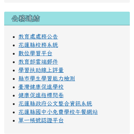
右邊區域內容
公務連結
教育處處務公告
花蓮縣校務系統
數位學習平台
教育部雲端郵件
學習扶助線上評量
縣市學生學習能力檢測
臺灣健康促進學校
健康促進指標問卷
花蓮縣政府公文整合資訊系統
花蓮縣國中小免費學校午餐網站
單一帳號認證平台