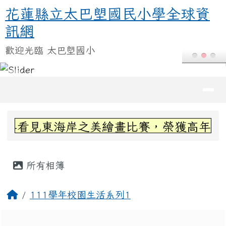
花蓮縣立太巴塱國民小學全球資訊
跳至主內容區
花蓮縣立太巴塱國民小學全球資
訊網
歡迎光臨 太巴塱國小
導覽列
頁尾區域
上中區域內容
-看見東海岸之美繪畫比賽，榮獲高年級組第
主內容區域
所有相簿
回首頁
111學年校園生活系列1