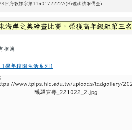
日府教課字第1140172222A(B)號函核准備查)
區域內容
之美繪畫比賽，榮獲高年級組第三名~感謝
容區域
有相簿
頁
11學年校園生活系列1