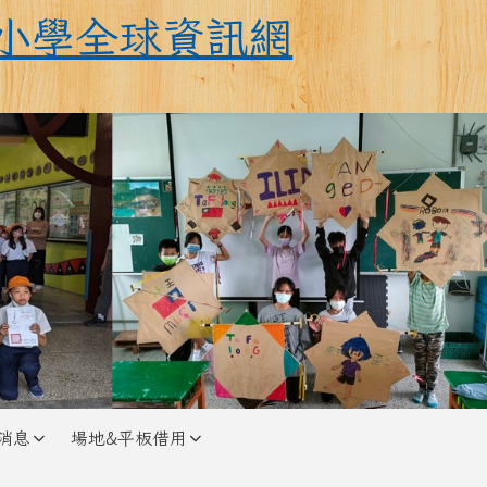
全球資訊網
小學全球資訊網
消息
場地&平板借用