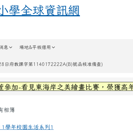
全球資訊網
小學全球資訊網
消息
場地&平板借用
日府教課字第1140172222A(B)號函核准備查)
區域內容
參加-看見東海岸之美繪畫比賽，榮獲高年級
容區域
有相簿
頁
11學年校園生活系列1