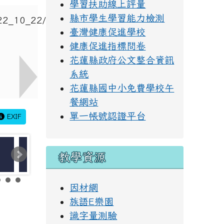
學習扶助線上評量
縣市學生學習能力檢測
臺灣健康促進學校
健康促進指標問卷
花蓮縣政府公文整合資訊
系統
花蓮縣國中小免費學校午
餐網站
單一帳號認證平台
EXIF
教學資源
因材網
族語E樂園
識字量測驗