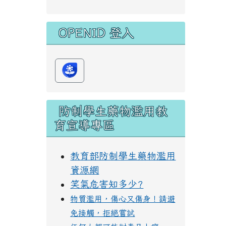
OPENID 登入
防制學生藥物濫用教
育宣導專區
教育部防制學生藥物濫用
資源網
笑氣危害知多少?
物質濫用，傷心又傷身！請避
免接觸，拒絕嘗試