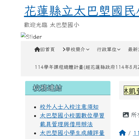
跳至主內容區
花蓮縣立太巴塱國民小學
花蓮縣立太巴塱國民
歡迎光臨 太巴塱國小
導覽列
回首頁
學校簡介
行政單位
最新
114學年課程總體計畫(經花蓮縣政府114年8月28
頁尾區域
左邊區域內容
上中
校務連結
賀!六甲林凱萱
校外人士入校注意須知
主內
所
太巴塱國小校園數位學習
載具管理與借用辦法
回首
太巴塱國小學生成績評量
1