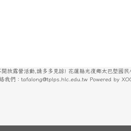
放露營活動,請多多見諒! 花蓮縣光復鄉太巴塱國民小學
們：tafalong@tplps.hlc.edu.tw Powered by