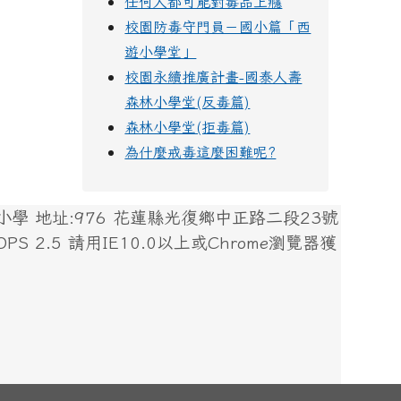
任何人都可能對毒品上癮
校園防毒守門員－國小篇「西
遊小學堂」
校園永續推廣計畫-國泰人壽
森林小學堂(反毒篇)
森林小學堂(拒毒篇)
為什麼戒毒這麼困難呢?
 地址:976 花蓮縣光復鄉中正路二段23號
 XOOPS 2.5 請用IE10.0以上或Chrome瀏覽器獲