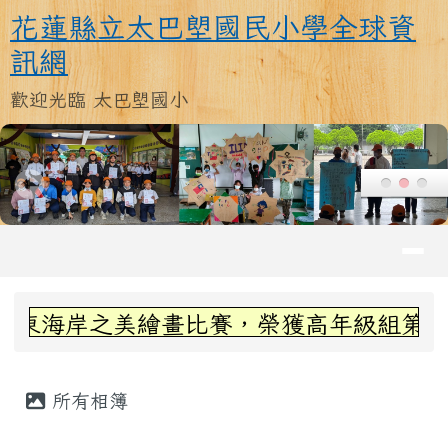
花蓮縣立太巴塱國民小學全球資訊
跳至主內容區
花蓮縣立太巴塱國民小學全球資
訊網
歡迎光臨 太巴塱國小
導覽列
頁尾區域
上中區域內容
繪畫比賽，榮獲高年級組第三名~感謝丞左老
主內容區域
所有相簿