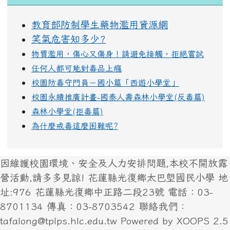
教育部防制學生藥物濫用資源網
笑氣危害知多少?
物質濫用，傷心又傷身！請避免接觸，拒絕嘗試
任何人都可能對毒品上癮
校園防毒守門員－國小篇「西遊小學堂」
校園永續推廣計畫-國泰人壽森林小學堂(反毒篇)
森林小學堂(拒毒篇)
為什麼戒毒這麼困難呢?
因維護校園環境、安全及人力安排問題,本校不開放露
營活動,請多多見諒! 花蓮縣光復鄉太巴塱國民小學 地
址:976 花蓮縣光復鄉中正路二段23號 電話：03-
8701134 傳真：03-8703542 聯絡我們：
tafalong@tplps.hlc.edu.tw Powered by XOOPS 2.5