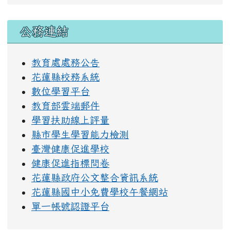
右邊區域內容
公務連結
教育處處務公告
花蓮縣校務系統
數位學習平台
教育部雲端郵件
學習扶助線上評量
縣市學生學習能力檢測
臺灣健康促進學校
健康促進指標問卷
花蓮縣政府公文整合資訊系統
花蓮縣國中小免費學校午餐網站
單一帳號認證平台