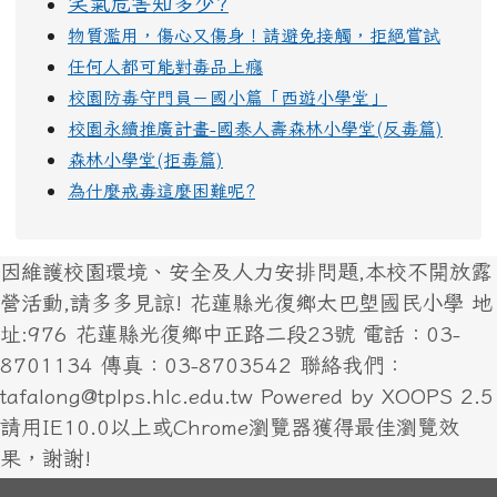
笑氣危害知多少?
物質濫用，傷心又傷身！請避免接觸，拒絕嘗試
任何人都可能對毒品上癮
校園防毒守門員－國小篇「西遊小學堂」
校園永續推廣計畫-國泰人壽森林小學堂(反毒篇)
森林小學堂(拒毒篇)
為什麼戒毒這麼困難呢?
因維護校園環境、安全及人力安排問題,本校不開放露
營活動,請多多見諒! 花蓮縣光復鄉太巴塱國民小學 地
址:976 花蓮縣光復鄉中正路二段23號 電話：03-
8701134 傳真：03-8703542 聯絡我們：
tafalong@tplps.hlc.edu.tw Powered by XOOPS 2.5
請用IE10.0以上或Chrome瀏覽器獲得最佳瀏覽效
果，謝謝!