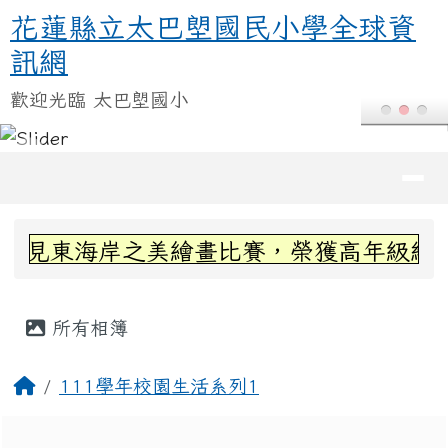
花蓮縣立太巴塱國民小學全球資訊
跳至主內容區
花蓮縣立太巴塱國民小學全球資
訊網
歡迎光臨 太巴塱國小
導覽列
頁尾區域
上中區域內容
見東海岸之美繪畫比賽，榮獲高年級組第三
主內容區域
所有相簿
回首頁
111學年校園生活系列1