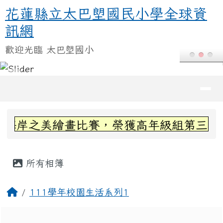
花蓮縣立太巴塱國民小學全球資訊
跳至主內容區
花蓮縣立太巴塱國民小學全球資
訊網
歡迎光臨 太巴塱國小