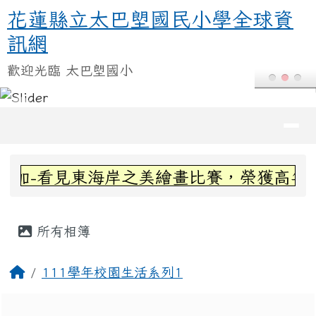
花蓮縣立太巴塱國民小學全球資訊
跳至主內容區
花蓮縣立太巴塱國民小學全球資
訊網
歡迎光臨 太巴塱國小
導覽列
頁尾區域
上中區域內容
加-看見東海岸之美繪畫比賽，榮獲高年級組
主內容區域
所有相簿
回首頁
111學年校園生活系列1