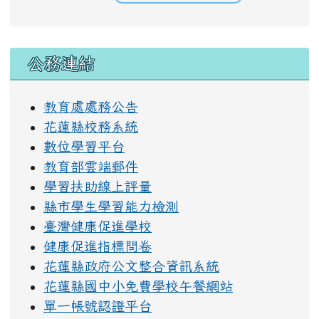
右邊區域內容
公務連結
教育處處務公告
花蓮縣校務系統
數位學習平台
教育部雲端郵件
學習扶助線上評量
縣市學生學習能力檢測
臺灣健康促進學校
健康促進指標問卷
花蓮縣政府公文整合資訊系統
花蓮縣國中小免費學校午餐網站
單一帳號認證平台