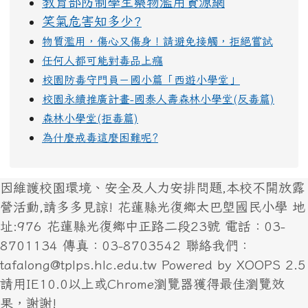
教育部防制學生藥物濫用資源網
笑氣危害知多少?
物質濫用，傷心又傷身！請避免接觸，拒絕嘗試
任何人都可能對毒品上癮
校園防毒守門員－國小篇「西遊小學堂」
校園永續推廣計畫-國泰人壽森林小學堂(反毒篇)
森林小學堂(拒毒篇)
為什麼戒毒這麼困難呢?
因維護校園環境、安全及人力安排問題,本校不開放露
營活動,請多多見諒! 花蓮縣光復鄉太巴塱國民小學 地
址:976 花蓮縣光復鄉中正路二段23號 電話：03-
8701134 傳真：03-8703542 聯絡我們：
tafalong@tplps.hlc.edu.tw Powered by XOOPS 2.5
請用IE10.0以上或Chrome瀏覽器獲得最佳瀏覽效
果，謝謝!