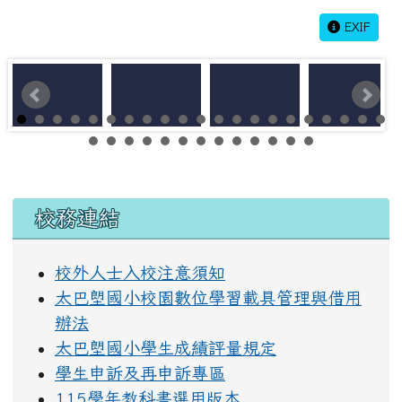
EXIF
左邊區域內容
校務連結
校外人士入校注意須知
太巴塱國小校園數位學習載具管理與借用
辦法
太巴塱國小學生成績評量規定
學生申訴及再申訴專區
115學年教科書選用版本