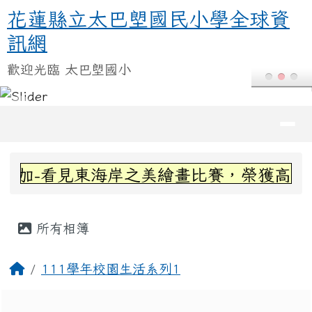
花蓮縣立太巴塱國民小學全球資訊
跳至主內容區
花蓮縣立太巴塱國民小學全球資
訊網
歡迎光臨 太巴塱國小
導覽列
頁尾區域
上中區域內容
加-看見東海岸之美繪畫比賽，榮獲高年級組
主內容區域
所有相簿
回首頁
111學年校園生活系列1