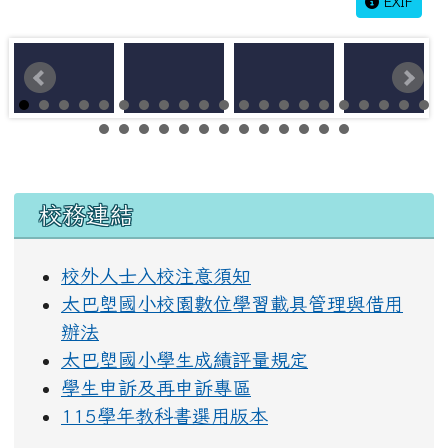
EXIF
左邊區域內容
校務連結
校外人士入校注意須知
太巴塱國小校園數位學習載具管理與借用
辦法
太巴塱國小學生成績評量規定
學生申訴及再申訴專區
115學年教科書選用版本