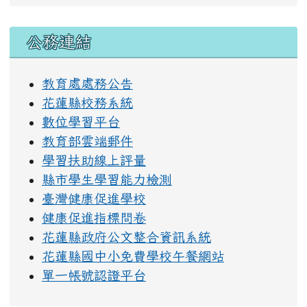
右邊區域內容
公務連結
教育處處務公告
花蓮縣校務系統
數位學習平台
教育部雲端郵件
學習扶助線上評量
縣市學生學習能力檢測
臺灣健康促進學校
健康促進指標問卷
花蓮縣政府公文整合資訊系統
花蓮縣國中小免費學校午餐網站
單一帳號認證平台