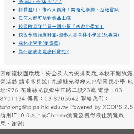
笑氣危害知多少?
物質濫用，傷心又傷身！請避免接觸，拒絕嘗試
任何人都可能對毒品上癮
校園防毒守門員－國小篇「西遊小學堂」
校園永續推廣計畫-國泰人壽森林小學堂(反毒篇)
森林小學堂(拒毒篇)
為什麼戒毒這麼困難呢?
因維護校園環境、安全及人力安排問題,本校不開放露
營活動,請多多見諒! 花蓮縣光復鄉太巴塱國民小學 地
址:976 花蓮縣光復鄉中正路二段23號 電話：03-
8701134 傳真：03-8703542 聯絡我們：
tafalong@tplps.hlc.edu.tw Powered by XOOPS 2.5
請用IE10.0以上或Chrome瀏覽器獲得最佳瀏覽效
果，謝謝!