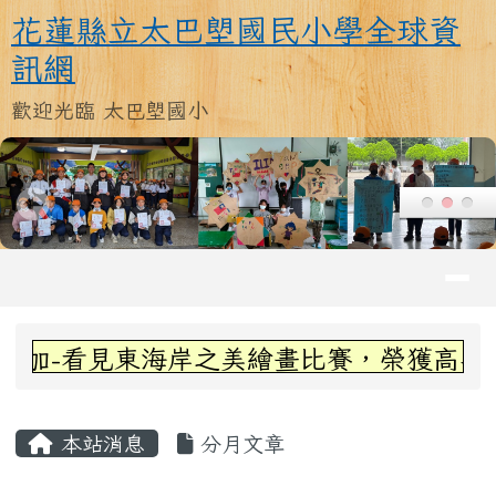
花蓮縣立太巴塱國民小學全球資訊
跳至主內容區
花蓮縣立太巴塱國民小學全球資
訊網
歡迎光臨 太巴塱國小
導覽列
頁尾區域
上中區域內容
加-看見東海岸之美繪畫比賽，榮獲高年級組
主內容區域
本站消息
分月文章