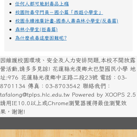
任何人都可能對毒品上癮
校園防毒守門員－國小篇「西遊小學堂」
校園永續推廣計畫-國泰人壽森林小學堂(反毒篇)
森林小學堂(拒毒篇)
為什麼戒毒這麼困難呢?
因維護校園環境、安全及人力安排問題,本校不開放露
營活動,請多多見諒! 花蓮縣光復鄉太巴塱國民小學 地
址:976 花蓮縣光復鄉中正路二段23號 電話：03-
8701134 傳真：03-8703542 聯絡我們：
tafalong@tplps.hlc.edu.tw Powered by XOOPS 2.5
請用IE10.0以上或Chrome瀏覽器獲得最佳瀏覽效
果，謝謝!