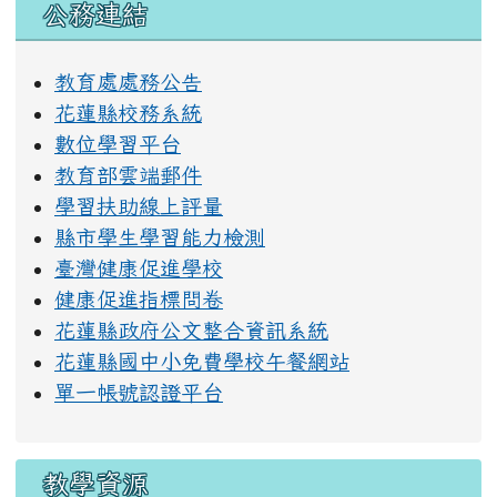
右邊區域內容
公務連結
教育處處務公告
花蓮縣校務系統
數位學習平台
教育部雲端郵件
學習扶助線上評量
縣市學生學習能力檢測
臺灣健康促進學校
健康促進指標問卷
花蓮縣政府公文整合資訊系統
花蓮縣國中小免費學校午餐網站
單一帳號認證平台
教學資源