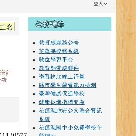
登入
右邊區域內容
公務連結
感謝丞左老師指導~
教育處處務公告
花蓮縣校務系統
數位學習平台
教育部雲端郵件
施計
學習扶助線上評量
請查
縣市學生學習能力檢測
臺灣健康促進學校
健康促進指標問卷
花蓮縣政府公文整合資訊
系統
花蓮縣國中小免費學校午
305771200號
餐網站