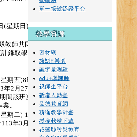
單一帳號認證平台
日(星期日)。
教學資源
縣教師共同規劃
計錄取學員761
因材網
族語E樂園
識字量測驗
edu+摩課師
(星期五)8時起至1
親師生平台
13年2月27日(星期
新唐人動畫
名期間該班次已逾
品德教育網
作業。
精進教學計畫
星期二) 16時起
授權軟體下載
113年3月11日
花蓮縣防災教育