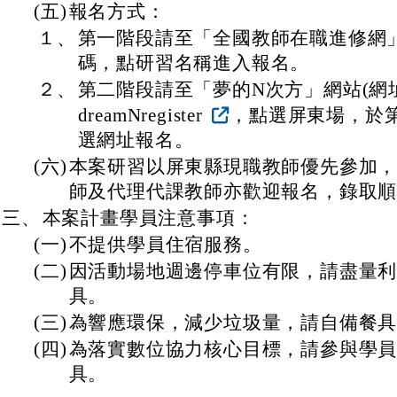
(五)
報名方式：
１、
第一階段請至「全國教師在職進修網
碼，點研習名稱進入報名。
２、
第二階段請至「夢的N次方」網站(網址：http
dreamNregister
，點選屏東場，於
選網址報名。
(六)
本案研習以屏東縣現職教師優先參加
師及代理代課教師亦歡迎報名，錄取
三、
本案計畫學員注意事項：
(一)
不提供學員住宿服務。
(二)
因活動場地週邊停車位有限，請盡量
具。
(三)
為響應環保，減少垃圾量，請自備餐
(四)
為落實數位協力核心目標，請參與學
具。