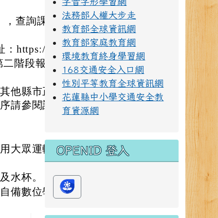
字音字形學習網
法務部人權大步走
」，查詢課程代
教育部全球資訊網
教育部家庭教育網
s://bit.ly/
環境教育終身學習網
第二階段報名處點
168交通安全入口網
性別平等教育全球資訊網
，其他縣市正式教
花蓮縣中小學交通安全教
順序請參閱計畫。
育資源網
利用大眾運輸工
OPENID 登入
具及水杯。
員自備數位學習載