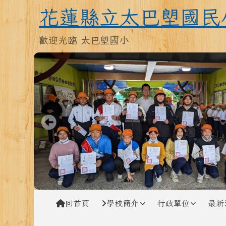
跳至主內容區
花蓮縣立太巴塱國民小學
花蓮縣立太巴塱國民
歡迎光臨 太巴塱國小
導覽列
回首頁
學校簡介
行政單位
最新