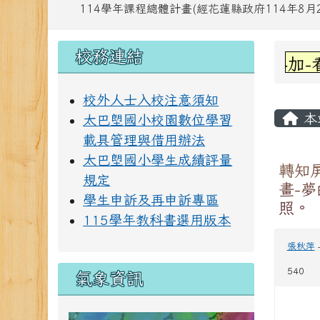
114學年課程總體計畫(經花蓮縣政府114年8月28
頁尾區域
左邊區域內容
上中
校務連結
賀!六甲林凱萱參加-看見東
校外人士入校注意須知
主內
本
太巴塱國小校園數位學習
載具管理與借用辦法
太巴塱國小學生成績評量
轉知
規定
畫-
學生申訴及再申訴專區
照。
115學年教科書選用版本
張秋萍
540
氣象資訊