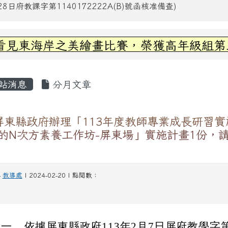
日府教課字第1140172222A(B)號函核准備查)
區域內容
海岸之美繪畫比賽，榮獲高年級組第三名~
容區域
站消息
分月文章
屏東縣政府辦理「113年度教師專業成長研習實
夢的N次方素養工作坊-屏東場」實施計畫1份，
-
教導處
| 2024-02-20 | 點閱數：
一、
依據屏東縣政府113年2月7日屏府教學字第11