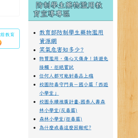
防制學生藥物濫用教
育宣導專區
教育部防制學生藥物濫用
學前教育
資源網
笑氣危害知多少?
物質濫用，傷心又傷身！請避免
接觸，拒絕嘗試
任何人都可能對毒品上癮
校園防毒守門員－國小篇「西遊
小學堂」
校園永續推廣計畫-國泰人壽森
林小學堂(反毒篇)
森林小學堂(拒毒篇)
為什麼戒毒這麼困難呢?