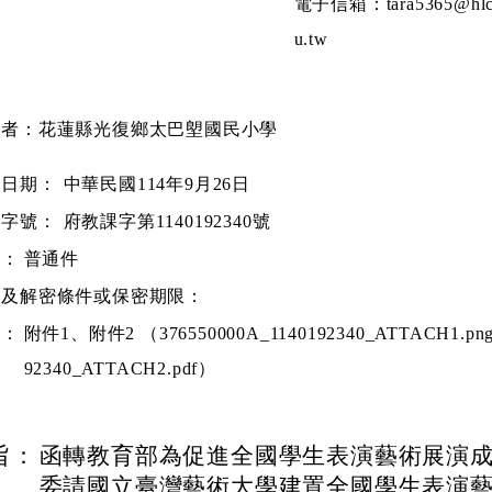
電子信箱：tara5365@hlc
u.tw
文者：花蓮縣光復鄉太巴塱國民小學
文日期：
中華民國114年9月26日
文字號：
府教課字第1140192340號
別：
普通件
等及解密條件或保密期限：
件：
附件1、附件2 （376550000A_1140192340_ATTACH1.png
92340_ATTACH2.pdf）
旨：
函轉教育部為促進全國學生表演藝術展演
委請國立臺灣藝術大學建置全國學生表演藝