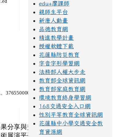
.ed
edu+摩課師
親師生平台
新唐人動畫
品德教育網
精進教學計畫
授權軟體下載
花蓮縣防災教育
字音字形學習網
法務部人權大步走
教育部全球資訊網
教育部家庭教育網
、376550000A_11401
環境教育終身學習網
168交通安全入口網
性別平等教育全球資訊網
花蓮縣中小學交通安全教
成果分享與交流，
育資源網
術展演平臺-「藝