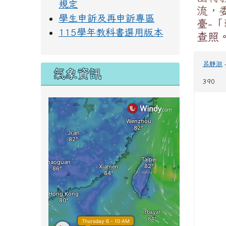
規定
流，
學生申訴及再申訴專區
臺-「藝
115學年教科書選用版本
查照
呂靜淑
氣象資訊
390