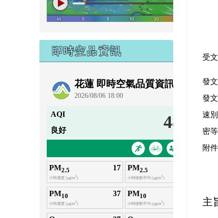
即時空品資訊
受
發
發
速
密
附
主