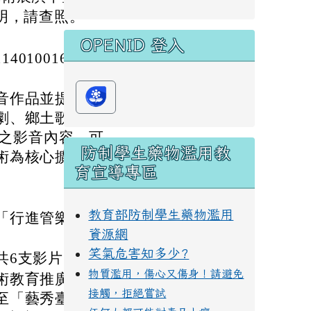
明，請查照。
OPENID 登入
40100160號函
音作品並提供相關
劇、鄉土歌謠四大
元之影音內容，可
防制學生藥物濫用教
術為核心擴展，提
育宣導專區
教育部防制學生藥物濫用
目「行進管樂」北
資源網
。
笑氣危害知多少?
共6支影片。
物質濫用，傷心又傷身！請避免
術教育推廣內容，
接觸，拒絕嘗試
至「藝秀臺」臉書