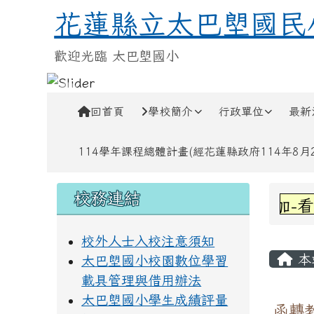
跳至主內容區
花蓮縣立太巴塱國民小學
花蓮縣立太巴塱國民
歡迎光臨 太巴塱國小
導覽列
回首頁
學校簡介
行政單位
最新
114學年課程總體計畫(經花蓮縣政府114年8月28
頁尾區域
左邊區域內容
上中
校務連結
賀!六甲林凱萱參加-看見
校外人士入校注意須知
主內
本
太巴塱國小校園數位學習
載具管理與借用辦法
太巴塱國小學生成績評量
函轉