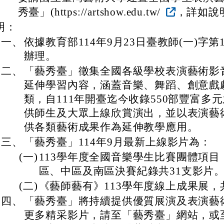
秀臺」(https://artshow.edu.tw/
，詳如說
明：
一、
依據教育部114年9月23日臺教師(一)字第11
辦理。
二、
「藝秀臺」徵集全國各級學校表演藝術影
延伸學習內容，涵蓋音樂、舞蹈、創意戲
類，自111年開臺迄今收錄550部豐富多
供師生及大眾上線欣賞演出，並以表演藝
供各類藝術成果作為延伸教學應用。
三、
「藝秀臺」114年9月最新上線影片為：
(一)
113學年度全國音樂學生比賽團體項
區、中區及南區決賽紀錄共31支影片
(二)
《藝師藝有》113學年度線上成果展，
四、
「藝秀臺」將持續提供優質展演及表演藝
更多精采影片，請至「藝秀臺」網站，或