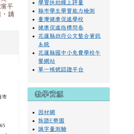
學習扶助線上評量
演平
縣市學生學習能力檢測
說明，請
臺灣健康促進學校
健康促進指標問卷
花蓮縣政府公文整合資訊
系統
花蓮縣國中小免費學校午
餐網站
單一帳號認證平台
教學資源
蓮市
因材網
族語E樂園
65
識字量測驗