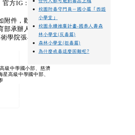
任何人都可能對毒品上癮
、官方IG：搜尋
校園防毒守門員－國小篇「西遊
小學堂」
如附件，歡迎多加
校園永續推廣計畫-國泰人壽森
育部承辦人陳小姐
林小學堂(反毒篇)
演藝術學院張小姐：
森林小學堂(拒毒篇)
為什麼戒毒這麼困難呢?
屬高級中學國小部、慈濟
海星高級中學國中部、
學