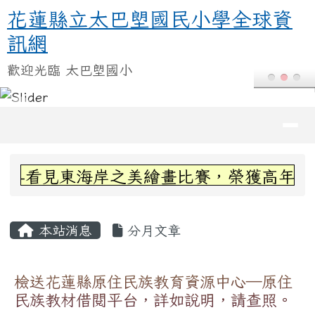
花蓮縣立太巴塱國民小學全球資訊
跳至主內容區
花蓮縣立太巴塱國民小學全球資
訊網
歡迎光臨 太巴塱國小
導覽列
頁尾區域
上中區域內容
加-看見東海岸之美繪畫比賽，榮獲高年級組
主內容區域
本站消息
分月文章
檢送花蓮縣原住民族教育資源中心—原住
民族教材借閱平台，詳如說明，請查照。