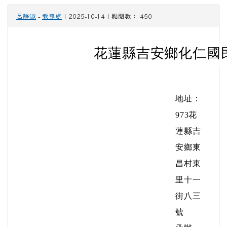
呂靜淑
-
教導處
| 2025-10-14 | 點閱數： 450
花蓮縣吉安鄉化仁國
地址：
973花
蓮縣吉
安鄉東
昌村東
里十一
街八三
號