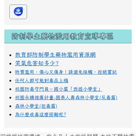
防制學生藥物濫用教育宣導專區
教育部防制學生藥物濫用資源網
笑氣危害知多少?
物質濫用，傷心又傷身！請避免接觸，拒絕嘗試
任何人都可能對毒品上癮
校園防毒守門員－國小篇「西遊小學堂」
校園永續推廣計畫-國泰人壽森林小學堂(反毒篇)
森林小學堂(拒毒篇)
為什麼戒毒這麼困難呢?